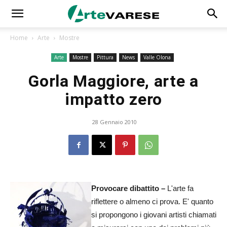
Home
Arte
Mostre
Arte
Mostre
Pittura
News
Valle Olona
Gorla Maggiore, arte a
impatto zero
28 Gennaio 2010
Provocare dibattito –
L'arte fa
riflettere o almeno ci prova. E' quanto
si propongono i giovani artisti chiamati