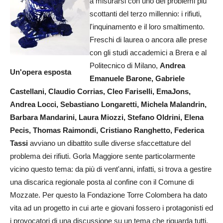
a misurarsi con uno dei problemi più
scottanti del terzo millennio: i rifiuti,
l'inquinamento e il loro smaltimento.
Freschi di laurea o ancora alle prese
con gli studi accademici a Brera e al
Politecnico di Milano,
Andrea
Un'opera esposta
Emanuele Barone, Gabriele
Castellani, Claudio Corrias, Cleo Fariselli, Ema
Jons,
Andrea Locci, Sebastiano Longaretti, Michela Malandrin,
Barbara Mandarini, Laura Miozzi,
Stefano Oldrini, Elena
Pecis, Thomas Raimondi, Cristiano Ranghetto, Federica
Tassi
avviano un dibattito sulle diverse sfaccettature del
problema dei rifiuti. Gorla Maggiore sente particolarmente
vicino questo tema: da più di vent'anni, infatti, si trova a gestire
una discarica regionale posta al confine con il Comune di
Mozzate. Per questo la Fondazione Torre Colombera ha dato
vita ad un progetto in cui arte e giovani fossero i protagonisti ed
i provocatori di una discussione su un tema che riguarda tutti.