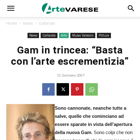
Home
News
Gallarate
News
Gallarate
Arte
Musei Varesini
Pittura
Gam in trincea: “Basta
con l’arte escrementizia”
12 Gennaio 2007
Sono cannonate, neanche tutte a
salve, quelle che cominciano ad
essere sparate in vista dell'apertura
della nuova Gam
. Sono colpi che non