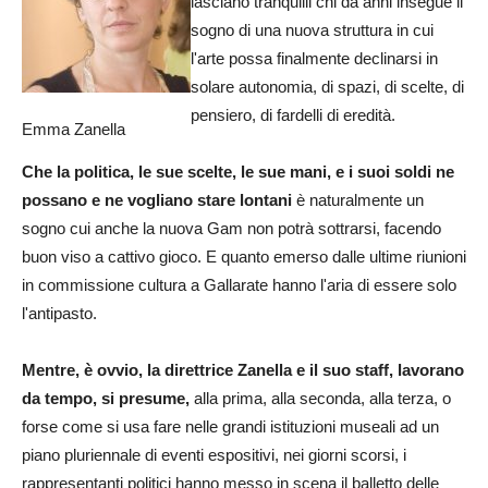
lasciano tranquilli chi da anni insegue il
sogno di una nuova struttura in cui
l'arte possa finalmente declinarsi in
solare autonomia, di spazi, di scelte, di
pensiero, di fardelli di eredità.
Emma Zanella
Che la politica, le sue scelte, le sue mani, e i suoi soldi ne
possano e ne vogliano stare lontani
è naturalmente un
sogno cui anche la nuova Gam non potrà sottrarsi, facendo
buon viso a cattivo gioco. E quanto emerso dalle ultime riunioni
in commissione cultura a Gallarate hanno l'aria di essere solo
l'antipasto.
Mentre, è ovvio, la direttrice Zanella e il suo staff, lavorano
da tempo, si presume,
alla prima, alla seconda, alla terza, o
forse come si usa fare nelle grandi istituzioni museali ad un
piano pluriennale di eventi espositivi, nei giorni scorsi, i
rappresentanti politici hanno messo in scena il balletto delle