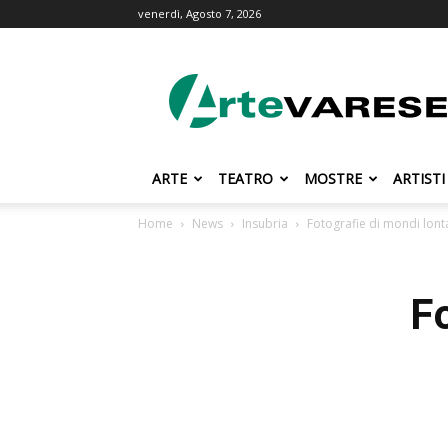
venerdì, Agosto 7, 2026
ArteVarese.com
ARTE
TEATRO
MOSTRE
ARTISTI
Home
News
Insubria
Fotografie di mondi lont
F