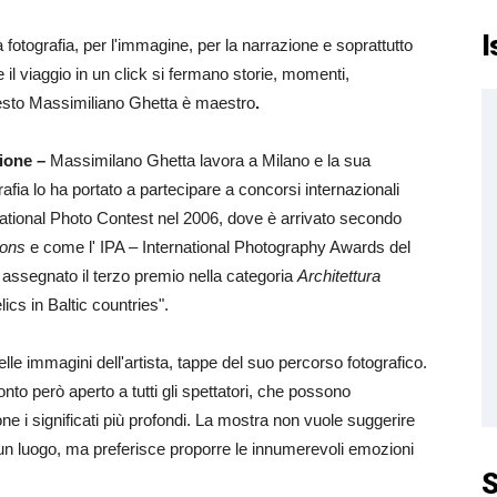
I
 fotografia, per l'immagine, per la narrazione e soprattutto
e il viaggio in un click si fermano storie, momenti,
esto Massimiliano Ghetta è maestro
.
sione –
Massimilano Ghetta lavora a Milano e la sua
afia lo ha portato a partecipare a concorsi internazionali
national Photo Contest nel 2006, dove è arrivato secondo
ons
e come l' IPA – International Photography Awards del
to assegnato il terzo premio nella categoria
Architettura
ics in Baltic countries".
le immagini dell'artista, tappe del suo percorso fotografico.
to però aperto a tutti gli spettatori, che possono
ne i significati più profondi. La mostra non vuole suggerire
 un luogo, ma preferisce proporre le innumerevoli emozioni
S