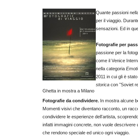
Quante passioni nella
per il viaggio. Durant
sensazioni. Ed in qu
Fotografie per pas
passione per la fotogr
come il Venice Inter
nella categoria
Emoti
2011 in cui gli è sta
storica
con "Soviet rel
Ghetta in mostra a Milano
Fotografie da condividere.
In mostra alcune bel
Momenti visivi che diventano racconto, un raccon
condividere le esperienze dell'artista, scoprendo
infatti immagini concrete, non vuole descrivere
che rendono speciale ed unico ogni viaggio.