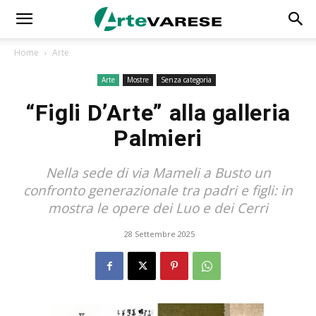
Home
Arte
Arte
Mostre
Senza categoria
“Figli D’Arte” alla galleria
Palmieri
Nella sede di via Mameli a Busto un
confronto generazionale tra padri e figli: in
mostra le opere dei Luo e dei Cerri
28 Settembre 2025