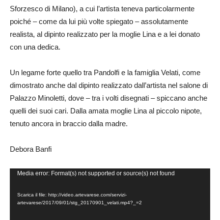
Sforzesco di Milano), a cui l’artista teneva particolarmente
poiché – come da lui più volte spiegato – assolutamente
realista, al dipinto realizzato per la moglie Lina e a lei donato
con una dedica.
Un legame forte quello tra Pandolfi e la famiglia Velati, come
dimostrato anche dal dipinto realizzato dall’artista nel salone di
Palazzo Minoletti, dove – tra i volti disegnati – spiccano anche
quelli dei suoi cari. Dalla amata moglie Lina al piccolo nipote,
tenuto ancora in braccio dalla madre.
Debora Banfi
Video
Media error: Format(s) not supported or source(s) not found
Player
Scarica il file: http://video.artevarese.com/servizi-
artevarese/2017/09/01/stg_20170901_velati.mp4?_=2