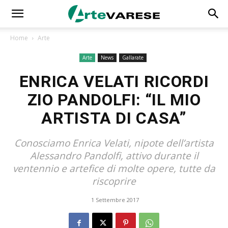
Home
Arte
Arte
News
Gallarate
ENRICA VELATI RICORDI
ZIO PANDOLFI: “IL MIO
ARTISTA DI CASA”
Conosciamo Enrica Velati, nipote dell’artista
Alessandro Pandolfi, attivo durante il
ventennio e artefice di molte opere, tutte da
riscoprire
1 Settembre 2017