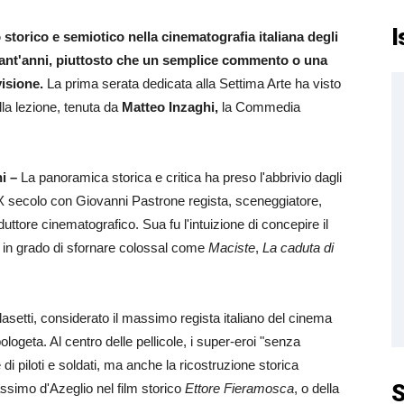
I
storico e semiotico nella cinematografia italiana degli
sant'anni, piuttosto che un semplice commento o una
visione.
La prima serata dedicata alla Settima Arte ha visto
lla lezione, tenuta da
Matteo Inzaghi,
la Commedia
i –
La panoramica storica e critica ha preso l'abbrivio dagli
XX secolo con Giovanni Pastrone regista, sceneggiatore,
duttore cinematografico. Sua fu l'intuizione di concepire il
 in grado di sfornare colossal come
Maciste
,
La caduta di
asetti, considerato il massimo regista italiano del cinema
logeta. Al centro delle pellicole, i super-eroi "senza
di piloti e soldati, ma anche la ricostruzione storica
S
ssimo d'Azeglio nel film storico
Ettore Fieramosca
, o della