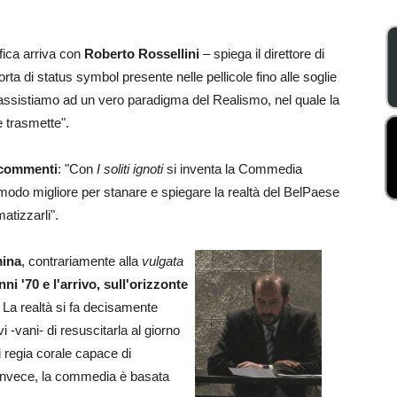
fica arriva con
Roberto Rossellini
– spiega il direttore di
rta di status symbol presente nelle pellicole fino alle soglie
ssistiamo ad un vero paradigma del Realismo, nel quale la
e trasmette".
i commenti
: "Con
I soliti ignoti
si inventa la Commedia
l modo migliore per stanare e spiegare la realtà del BelPaese
atizzarli".
mina
, contrariamente alla
vulgata
nni '70 e l'arrivo, sull'orizzonte
La realtà si fa decisamente
 -vani- di resuscitarla al giorno
di regia corale capace di
ali, invece, la commedia è basata