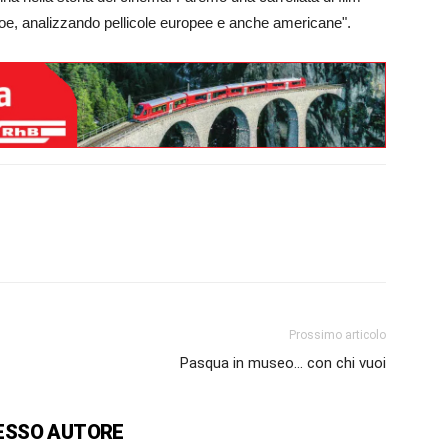
roe, analizzando pellicole europee e anche americane".
Prossimo articolo
Pasqua in museo… con chi vuoi
ESSO AUTORE