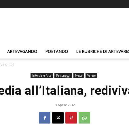
ARTEVAGANDO
POETANDO
LE RUBRICHE DI ARTEVARE
iva o no?
Interviste Arte
Personaggi
News
Varese
ia all’Italiana, rediviv
3 Aprile 2012