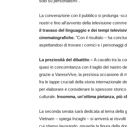
solo su personalismi".
La converazione con il pubblico si prolunga -scal
nostri e fino all'avvento della televisione comme
il travaso del linguaggio e dei tempi televisivi
cinematografiche.
"Con il risultato – ha concl
aspettandosi di trovare i comici e i personaggi d
La preziosità del dibattito –
A cavallo tra la c
quasi in concomitanza con il taglio del nastro dei
grazie a VareseVive, la preziosa occasione di m
fra le tappe cruciali della storia internazionale
per elaborare e considerare lo spessore storico e
culturale.
Insomma, un'ottima pietanza, più 
La seconda serata sarà dedicata al tema della gu
Vietnam – spiega Inzaghi – si arriverà ai risvolti
cui stiamo lavorando, riguarda la figura della do