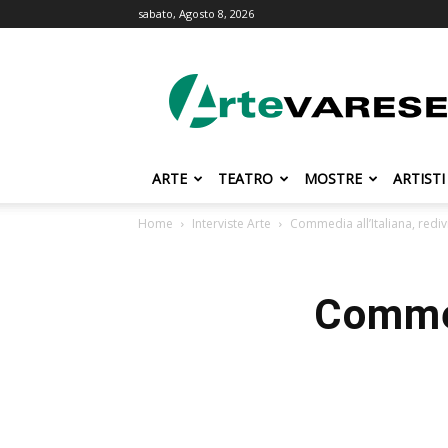
sabato, Agosto 8, 2026
ArteVarese.com
ARTE
TEATRO
MOSTRE
ARTISTI
Home
Interviste Arte
Commedia all’Italiana, rediv
Commed