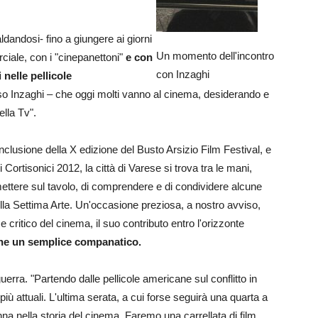
dandosi- fino a giungere ai giorni
Un momento dell'incontro
rciale, con i "cinepanettoni"
e con
con Inzaghi
 nelle pellicole
uso Inzaghi – che oggi molti vanno al cinema, desiderando e
ella Tv".
onclusione della X edizione del Busto Arsizio Film Festival, e
 Cortisonici 2012, la città di Varese si trova tra le mani,
ettere sul tavolo, di comprendere e di condividere alcune
 della Settima Arte. Un'occasione preziosa, a nostro avviso,
 critico del cinema, il suo contributo entro l'orizzonte
che un semplice companatico.
erra. "Partendo dalle pellicole americane sul conflitto in
 più attuali. L'ultima serata, a cui forse seguirà una quarta a
nna nella storia del cinema. Faremo una carrellata di film