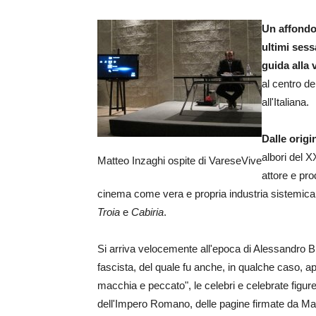
Un affondo 
ultimi ses
guida alla 
al centro de
all'Italiana.
Dalle origin
albori del 
Matteo Inzaghi ospite di VareseVive
attore e pro
cinema come vera e propria industria sistemica
Troia
e
Cabiria
.
Si arriva velocemente all'epoca di Alessandro Bl
fascista, del quale fu anche, in qualche caso, apo
macchia e peccato", le celebri e celebrate figure 
dell'Impero Romano, delle pagine firmate da Ma