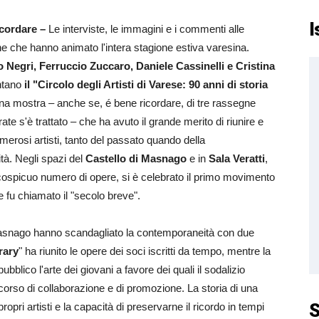
I
icordare –
Le interviste, le immagini e i commenti alle
e che hanno animato l'intera stagione estiva varesina.
o Negri, Ferruccio Zuccaro, Daniele Cassinelli e Cristina
ntano
il "Circolo degli Artisti di Varese: 90 anni di storia
a mostra – anche se, é bene ricordare, di tre rassegne
rate s'è trattato – che ha avuto il grande merito di riunire e
erosi artisti, tanto del passato quando della
à. Negli spazi del
Castello di Masnago
e in
Sala Veratti
,
cospicuo numero di opere, si è celebrato il primo movimento
e fu chiamato il "secolo breve".
asnago hanno scandagliato la contemporaneità con due
rary
" ha riunito le opere dei soci iscritti da tempo, mentre la
ubblico l'arte dei giovani a favore dei quali il sodalizio
corso di collaborazione e di promozione. La storia di una
S
ropri artisti e la capacità di preservarne il ricordo in tempi