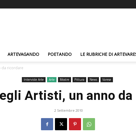
ARTEVAGANDO
POETANDO
LE RUBRICHE DI ARTEVARE
no da ricordare
Interviste Arte
Arte
Mostre
Pittura
News
Varese
egli Artisti, un anno da
2 Settembre 2010