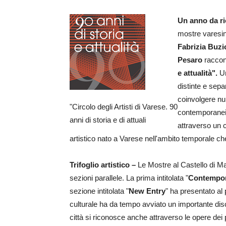
Un anno da r
mostre varesin
Fabrizia Buzi
Pesaro
racco
e attualità".
Un
distinte e sepa
coinvolgere num
"Circolo degli Artisti di Varese. 90
contemporaneit
anni di storia e di attuali
attraverso un 
artistico nato a Varese nell'ambito temporale ch
Trifoglio artistico –
Le Mostre al Castello di M
sezioni parallele. La prima intitolata "
Contempo
sezione intitolata "
New Entry
" ha presentato al p
culturale ha da tempo avviato un importante dis
città si riconosce anche attraverso le opere dei p