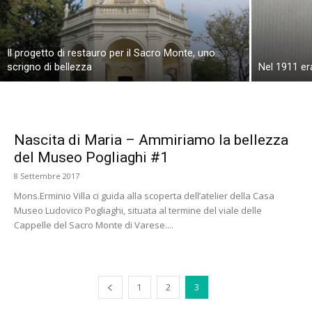
Il progetto di restauro per il Sacro Monte, uno
scrigno di bellezza
Nel 1911 era 
Nascita di Maria – Ammiriamo la bellezza
del Museo Pogliaghi #1
8 Settembre 2017
Mons.Erminio Villa ci guida alla scoperta dell’atelier della Casa
Museo Ludovico Pogliaghi, situata al termine del viale delle
Cappelle del Sacro Monte di Varese....
1
2
3