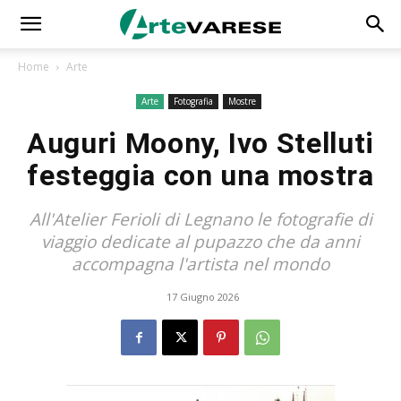
Home
Arte
Arte
Fotografia
Mostre
Auguri Moony, Ivo Stelluti
festeggia con una mostra
All'Atelier Ferioli di Legnano le fotografie di
viaggio dedicate al pupazzo che da anni
accompagna l'artista nel mondo
17 Giugno 2026