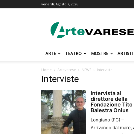
venerdì, Agosto 7, 2026
ArteVarese.com
ARTE
TEATRO
MOSTRE
ARTISTI
Home
Artevarese
NEWS
Interviste
Interviste
Intervista al
direttore della
Fondazione Tito
Balestra Onlus
Longiano (FC) –
Arrivando dal mare, 