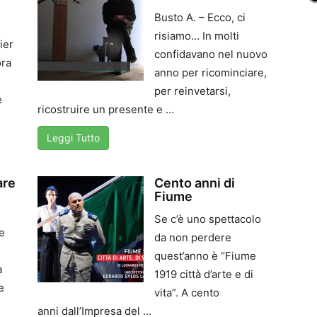
Busto A. – Ecco, ci
risiamo… In molti
ier
confidavano nel nuovo
ora
anno per ricominciare,
per reinvetarsi,
e
ricostruire un presente e ...
Leggi Tutto
are
Cento anni di
Fiume
Se c’è uno spettacolo
e
da non perdere
quest’anno è “Fiume
a
1919 città d’arte e di
e
vita”. A cento
anni dall’Impresa del ...