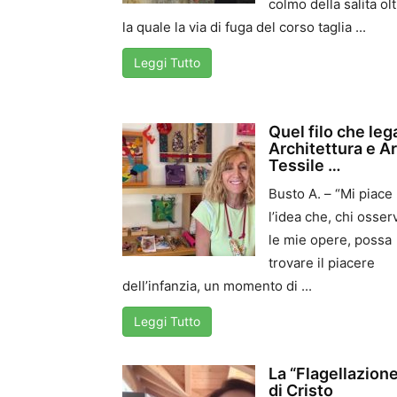
colmo della salita ol
la quale la via di fuga del corso taglia ...
Leggi Tutto
Quel filo che leg
Architettura e A
Tessile …
Busto A. – “Mi piace
l’idea che, chi osser
le mie opere, possa
trovare il piacere
dell’infanzia, un momento di ...
Leggi Tutto
La “Flagellazion
di Cristo