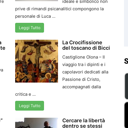
tre
ideale e simbolico non
prive di rimandi psicanalitici compongono la
personale di Luca ...
Leggi Tutto
a
La Crocifissione
rte
del toscano di Bicci
Castiglione Olona – Il
S
viaggio tra i dipinti e i
va
capolavori dedicati alla
Passione di Cristo,
accompagnati dalla
critica e ...
Leggi Tutto
e”
Cercare la libertà
dentro se stessi