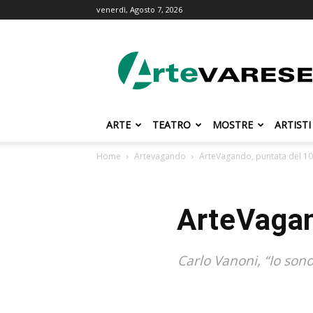
venerdì, Agosto 7, 2026
ArteVarese.com
ARTE
TEATRO
MOSTRE
ARTISTI
Home
Artevagando
ArteVagando, puntata del 10
ArteVagan
Carlo Vanoni, “Io sono