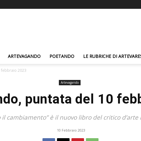
ARTEVAGANDO
POETANDO
LE RUBRICHE DI ARTEVARE
 febbraio 2023
Artevagando
do, puntata del 10 feb
 il cambiamento” è il nuovo libro del critico d’arte i
10 Febbraio 2023