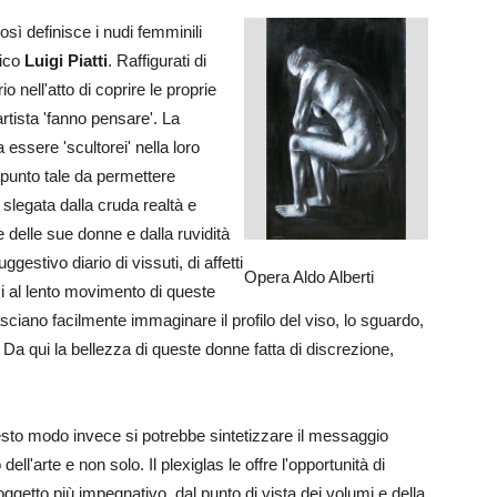
sì definisce i nudi femminili
mico
Luigi Piatti
. Raffigurati di
 nell'atto di coprire le proprie
l'artista 'fanno pensare'. La
 essere 'scultorei' nella loro
l punto tale da permettere
 slegata dalla cruda realtà e
e delle sue donne e dalla ruvidità
gestivo diario di vissuti, di affetti
Opera Aldo Alberti
si al lento movimento di queste
sciano facilmente immaginare il profilo del viso, lo sguardo,
le. Da qui la bellezza di queste donne fatta di discrezione,
sto modo invece si potrebbe sintetizzare il messaggio
ll'arte e non solo. Il plexiglas le offre l'opportunità di
ggetto più impegnativo, dal punto di vista dei volumi e della