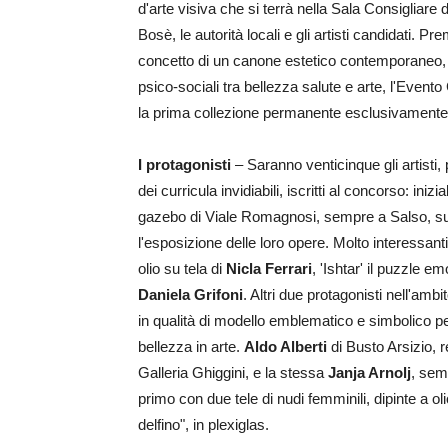
d'arte visiva che si terrà nella Sala Consigliar
Bosè, le autorità locali e gli artisti candidati.
concetto di un canone estetico contemporaneo, fon
psico-sociali tra bellezza salute e arte, l'Evento
la prima collezione permanente esclusivamente 
I protagonisti
– Saranno venticinque gli artisti, 
dei curricula invidiabili, iscritti al concorso: i
gazebo di Viale Romagnosi, sempre a Salso, sul 
l'esposizione delle loro opere. Molto interessanti
olio su tela di
Nicla Ferrari
, 'Ishtar' il puzzle e
Daniela Grifoni
. Altri due protagonisti nell'am
in qualità di modello emblematico e simbolico pe
bellezza in arte.
Aldo Alberti
di Busto Arsizio, 
Galleria Ghiggini, e la stessa
Janja Arnolj
, semp
primo con due tele di nudi femminili, dipinte a ol
delfino", in plexiglas.