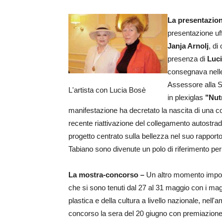
La presentazion
presentazione uffi
Janja Arnolj
, di
presenza di
Luc
consegnava nelle
Assessore alla S
L'artista con Lucia Bosè
in plexiglas
"Nut
manifestazione ha decretato la nascita di una co
recente riattivazione del collegamento autostra
progetto centrato sulla bellezza nel suo rapport
Tabiano sono divenute un polo di riferimento per
La mostra-concorso –
Un altro momento importa
che si sono tenuti dal 27 al 31 maggio con i mag
plastica e della cultura a livello nazionale, nell'am
concorso la sera del 20 giugno con premiazione uf