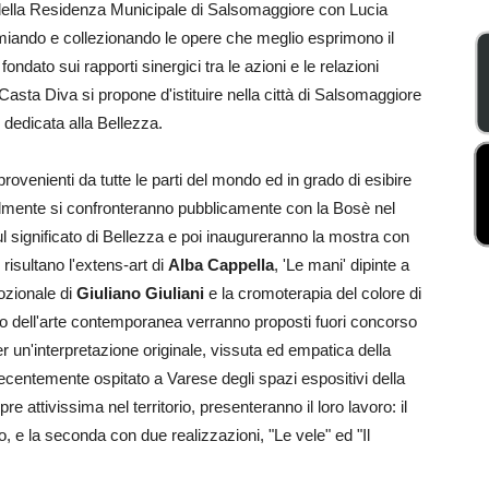
e della Residenza Municipale di Salsomaggiore con Lucia
 Premiando e collezionando le opere che meglio esprimono il
dato sui rapporti sinergici tra le azioni e le relazioni
 Casta Diva si propone d'istituire nella città di Salsomaggiore
dedicata alla Bellezza.
provenienti da tutte le parti del mondo ed in grado di esibire
nizialmente si confronteranno pubblicamente con la Bosè nel
significato di Bellezza e poi inaugureranno la mostra con
 risultano l'extens-art di
Alba Cappella
, 'Le mani' dipinte a
mozionale di
Giuliano Giuliani
e la cromoterapia del colore di
bito dell'arte contemporanea verranno proposti fuori concorso
r un'interpretazione originale, vissuta ed empatica della
recentemente ospitato a Varese degli spazi espositivi della
re attivissima nel territorio, presenteranno il loro lavoro: il
io, e la seconda con due realizzazioni, "Le vele" ed "Il