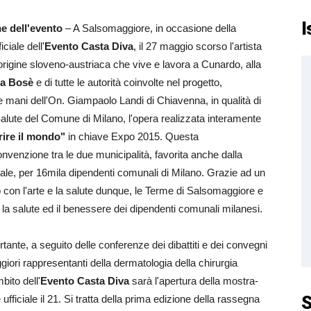
I
e dell'evento
– A Salsomaggiore, in occasione della
ciale dell'
Evento Casta Diva
, il 27 maggio scorso l'artista
 origine sloveno-austriaca che vive e lavora a Cunardo, alla
ia Bosè
e di tutte le autorità coinvolte nel progetto,
 mani dell'On. Giampaolo Landi di Chiavenna, in qualità di
alute del Comune di Milano, l'opera realizzata interamente
rire il mondo"
in chiave Expo 2015. Questa
nvenzione tra le due municipalità, favorita anche dalla
dale, per 16mila dipendenti comunali di Milano. Grazie ad un
o con l'arte e la salute dunque, le Terme di Salsomaggiore e
 la salute ed il benessere dei dipendenti comunali milanesi.
nte, a seguito delle conferenze dei dibattiti e dei convegni
giori rappresentanti della dermatologia della chirurgia
bito dell'
Evento Casta Diva
sarà l'apertura della mostra-
S
ficiale il 21. Si tratta della prima edizione della rassegna