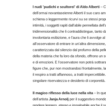
I nudi 'pudichi e scultorei' di Aldo Alberti
– Co
dell'ormai novantaseienne Alberti il suo caro a
schiena o leggermente ricurvi su se stessi proprio
intimità, i soggetti rapiti dall'abile pennellata del
tridimensionalità che li contraddistingue, tanto da
involontaria esibizione, e l'aura che li avvolge a
all'osservatore di entrare in un'altra dimensione,
caratterizzata dal silenzio dal profumo della pell
della materia che fa loro da sfondo, offrono un sug
e di emozioni. E l'osservatore non potrà sottrar
figure che, pur non mostrandosi frontalmente, la
il respiro a tratti affannoso, a tratti impercettibi
singolare riservatezza e desiderio di corporeità.
Il magico riflesso della luce nella vita
– In que
dell'artista
Janja Arnolj
per il suggestivo mondo de
rendere leggero, etereo e impalpabile anche il so