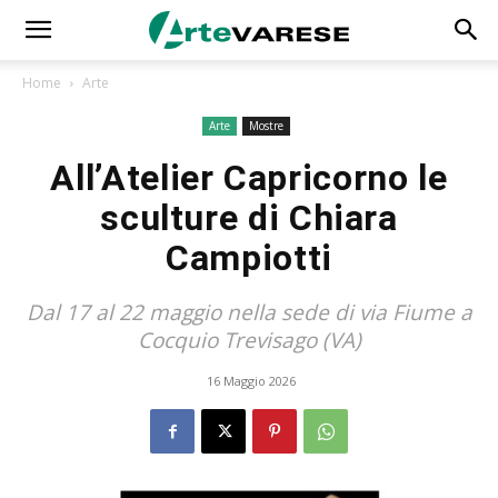
Home
Arte
Arte
Mostre
All’Atelier Capricorno le
sculture di Chiara
Campiotti
Dal 17 al 22 maggio nella sede di via Fiume a
Cocquio Trevisago (VA)
16 Maggio 2026