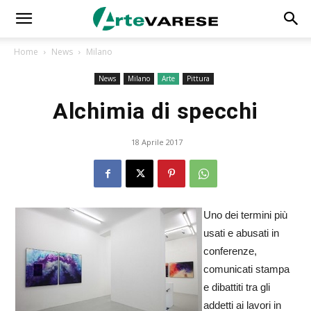
Home
News
Milano
News
Milano
Arte
Pittura
Alchimia di specchi
18 Aprile 2017
Uno dei termini più
usati e abusati in
conferenze,
comunicati stampa
e dibattiti tra gli
addetti ai lavori in