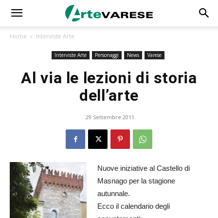
Home
Interviste Arte
Interviste Arte
Personaggi
News
Varese
Al via le lezioni di storia
dell’arte
29 Settembre 2011
Nuove iniziative al Castello di
Masnago per la stagione
autunnale.
Ecco il calendario degli