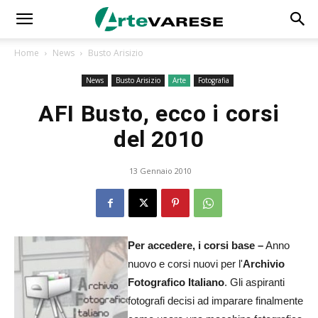
Home
News
Busto Arisizio
News
Busto Arisizio
Arte
Fotografia
AFI Busto, ecco i corsi
del 2010
13 Gennaio 2010
Per accedere, i corsi base –
Anno
nuovo e corsi nuovi per l'
Archivio
Fotografico Italiano
. Gli aspiranti
fotografi decisi ad imparare finalmente