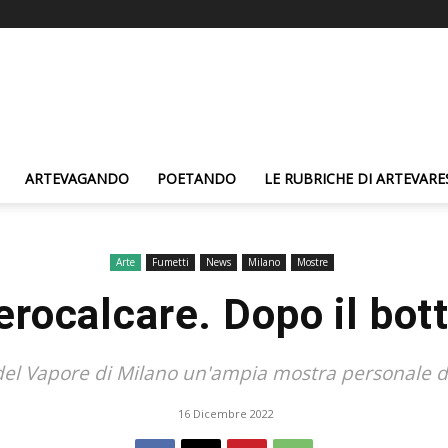
ARTEVAGANDO
POETANDO
LE RUBRICHE DI ARTEVARE
Arte
Fumetti
News
Milano
Mostre
erocalcare. Dopo il bot
 del Vapore di Milano un'ampia mostra personale d
16 Dicembre 2022