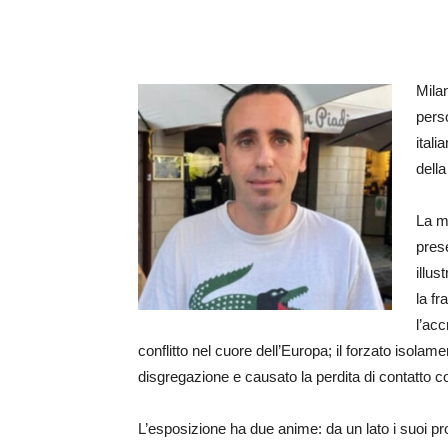
Mila
pers
itali
della
La m
prese
illus
la f
l’acc
conflitto nel cuore dell’Europa; il forzato isola
disgregazione e causato la perdita di contatto con 
L’esposizione ha due anime: da un lato i suoi pro