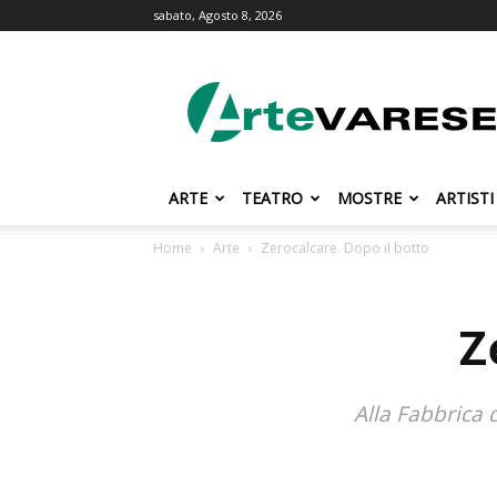
sabato, Agosto 8, 2026
ArteVarese.com
ARTE
TEATRO
MOSTRE
ARTISTI
Home
Arte
Zerocalcare. Dopo il botto
Z
Alla Fabbrica