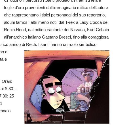
Chiudono il percorso i Santi protettori, ritratti su tela e
foglie d’oro provenienti dall’immaginario mitico dell’autore
che rappresentano i tipici personaggi del suo repertorio,
alcuni famosi, altri meno noti: dal T-rex a Lady Cocca del
Robin Hood, dal mitico cantante dei Nirvana, Kurt Cobain
all’anarchico italiano Gaetano Bresci, fino alla coraggiosa
storico amico di Rech. I santi hanno un ruolo simbolico
no di
tà e
 Orari:
a: 9.30 –
7.30; 25
31
ennaio: