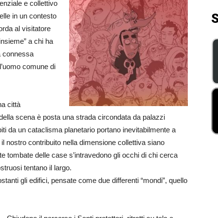
nziale e collettivo
S
pelle in un contesto
orda al visitatore
insieme” a chi ha
iva connessa
dell’uomo comune di
na città
 della scena è posta una strada circondata da palazzi
olpiti da un cataclisma planetario portano inevitabilmente a
 il nostro contribuito nella dimensione collettiva siano
te tombate delle case s’intravedono gli occhi di chi cerca
truosi tentano il largo.
stanti gli edifici, pensate come due differenti “mondi”, quello