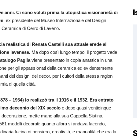
I
e anni. Ci sono voluti prima la utopistica visionarietà di
ni
, ex presidente del Museo Internazionale del Design
la Ceramica di Cerro di Laveno.
cia realistica di Renata Castelli sua attuale erede al
zione lavenese.
Ma dopo così lungo tempo, il progetto vede
atalogo Paglia
viene presentato in copia anastica in una
ione per gli appassionati della ceramica ed evidentemente
anti del design, del decor, per i cultori della stessa ragion
ia di quella città.
78 – 1954) lo realizzò tra il 1916 e il 1932. Era entrato
ultimo decennio del XIX secolo
e dopo quasi venticinque
rto decorazione, mette mano alla sua Cappella Sistina,
561 modelli decorati: quanto allora si andava facendo,
S
inaria fucina di pensiero, creatività, e manualità che era la