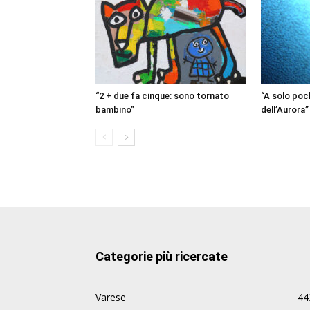
“2 + due fa cinque: sono tornato
“A solo poch
bambino”
dell’Aurora”
Categorie più ricercate
Varese
44