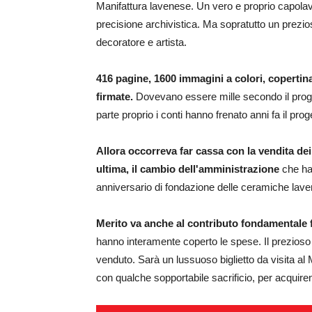
Manifattura lavenese. Un vero e proprio capolavo
precisione archivistica. Ma sopratutto un prezio
decoratore e artista.
416 pagine, 1600 immagini a colori, coperti
firmate.
Dovevano essere mille secondo il progett
parte proprio i conti hanno frenato anni fa il pro
Allora occorreva far cassa con la vendita de
ultima, il cambio dell'amministrazione
che ha
anniversario di fondazione delle ceramiche lave
Merito va anche al contributo fondamentale
hanno interamente coperto le spese. Il prezio
venduto. Sarà un lussuoso biglietto da visita al 
con qualche sopportabile sacrificio, per acquirent