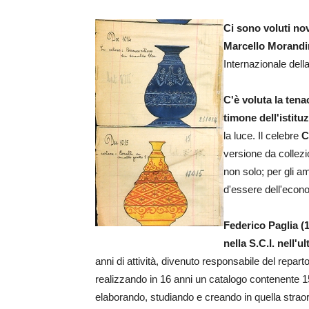
Ci sono voluti nov
Marcello Morandi
Internazionale del
C'è voluta la tena
timone dell'istitu
la luce. Il celebre
C
versione da collez
non solo; per gli am
d'essere dell'econom
Federico Paglia (18
nella S.C.I. nell'
anni di attività, divenuto responsabile del repa
realizzando in 16 anni un catalogo contenente 1
elaborando, studiando e creando in quella straord