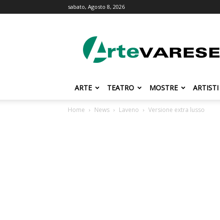
sabato, Agosto 8, 2026
ArteVarese.com
ARTE
TEATRO
MOSTRE
ARTISTI
Home
News
Laveno
Versione extra lusso