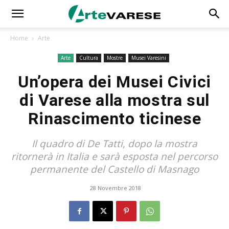
Home
Arte
Arte
Cultura
Mostre
Musei Varesini
Un’opera dei Musei Civici
di Varese alla mostra sul
Rinascimento ticinese
Il quadro di De Tatti, dopo la mostra
ritornerà in Italia e sarà esposta nel percorso
permanente del Castello di Masnago
28 Novembre 2018