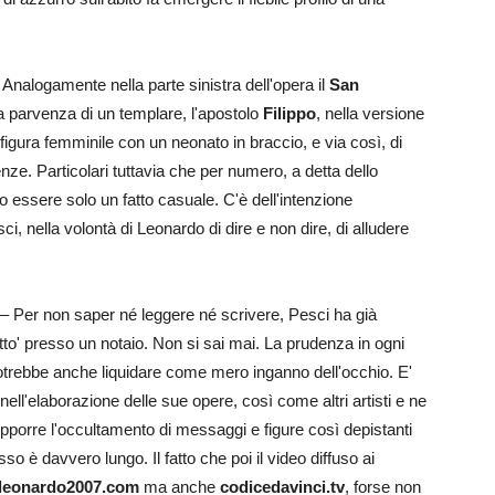
Analogamente nella parte sinistra dell'opera il
San
parvenza di un templare, l'apostolo
Filippo
, nella versione
gura femminile con un neonato in braccio, e via così, di
nze. Particolari tuttavia che per numero, a detta dello
 essere solo un fatto casuale. C'è dell'intenzione
 nella volontà di Leonardo di dire e non dire, di alludere
– Per non saper né leggere né scrivere, Pesci ha già
etto' presso un notaio. Non si sai mai. La prudenza in ogni
otrebbe anche liquidare come mero inganno dell'occhio. E'
ll'elaborazione delle sue opere, così come altri artisti e ne
upporre l'occultamento di messaggi e figure così depistanti
so è davvero lungo. Il fatto che poi il video diffuso ai
leonardo2007.com
ma anche
codicedavinci.tv
, forse non