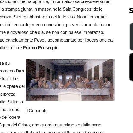
sposizione cinematografica, l'informatico sa di essere su un
S
 la stampa giunta in massa nella Sala Congressi delle
scienza. Sicuro abbastanza del fatto suo. Nomi importanti
diosi di Leonardo, meno conosciuti, preventivamente hanno
come è doveroso che sia, se non con palese imbarazzo.
mette candidamente Pesci, accompagnato per l'occasione dal
llo scrittore
Enrico Proserpio
.
ura su
fenomeno
Dan
etture che
lle opere del
erpreta:
te. Si limita
 può anche
Il Cenacolo
 dell'opera
figura del Cristo, che guarda naturalmente dalla parte
azzurro sull'abito fa emergere il flebile profilo di una