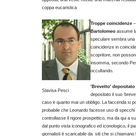
coppa eucaristica
Troppe coincidenze
– 
Bartolomeo
assume la 
speculare sembra una fi
coincidenze in coincide
scopritore, non possono
insomma, secondo Pesci,
occultando.
'Brevetto' depositato
Slavisa Pesci
depositato il suo 'brev
caso è quanto mai un obbligo. La faccenda si p
probabile che Leonardo facesse uso di specchi ne
controllasse il rigore prospettico, ma da qui a s
dal punto vista iconografico ed iconologico, il pas
giornalisti è scaricabile da siti che si chiamano