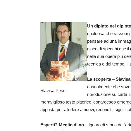
Un dipinto nel dipint
qualcosa che rassomigli
pensare ad una immagin
gioco di specchi che il
nella sua opera più cele
tecnica e del tempo, il
La scoperta
–
Slavisa
casualmente che sovrap
Slavisa Pesci
riproduzione su carta l
meraviglioso testo pittorico leonardesco emergon
apposta per alludere a nuovi, reconditi, significa
Esperti? Meglio di no
– Ignaro di storia dell'ar