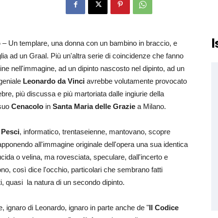
I
o
– Un templare, una donna con un bambino in braccio, e
a ad un Graal. Più un'altra serie di coincidenze che fanno
e nell'immagine, ad un dipinto nascosto nel dipinto, ad un
 geniale
Leonardo da Vinci
avrebbe volutamente provocato
bre, più discussa e più martoriata dalle ingiurie della
 suo
Cenacolo
in
Santa Maria delle Grazie
a Milano.
 Pesci
, informatico, trentaseienne, mantovano, scopre
ponendo all'immagine originale dell'opera una sua identica
ucida o velina, ma rovesciata, speculare, dall'incerto e
o, così dice l'occhio, particolari che sembrano fatti
ti, quasi la natura di un secondo dipinto.
te, ignaro di Leonardo, ignaro in parte anche de "
Il Codice