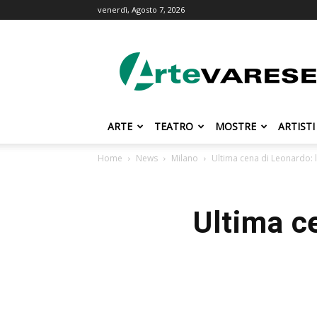
venerdì, Agosto 7, 2026
ArteVarese.com
ARTE
TEATRO
MOSTRE
ARTISTI
Home
News
Milano
Ultima cena di Leonardo: 
Ultima c