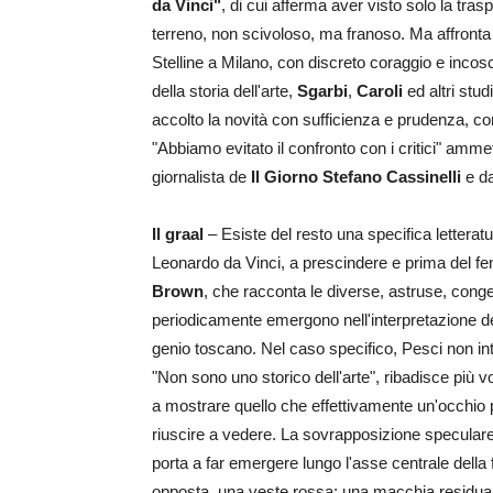
da Vinci"
, di cui afferma aver visto solo la tra
terreno, non scivoloso, ma franoso. Ma affronta
Stelline a Milano, con discreto coraggio e inco
della storia dell'arte,
Sgarbi
,
Caroli
ed altri stu
accolto la novità con sufficienza e prudenza, 
"Abbiamo evitato il confronto con i critici" am
giornalista de
Il Giorno
Stefano Cassinelli
e da
Il graal
– Esiste del resto una specifica letterat
Leonardo da Vinci, a prescindere e prima del 
Brown
, che racconta le diverse, astruse, cong
periodicamente emergono nell'interpretazione de
genio toscano. Nel caso specifico, Pesci non int
"Non sono uno storico dell'arte", ribadisce più vol
a mostrare quello che effettivamente un'occhio
riuscire a vedere. La sovrapposizione speculare
porta a far emergere lungo l'asse centrale della 
opposta, una veste rossa: una macchia residua di 