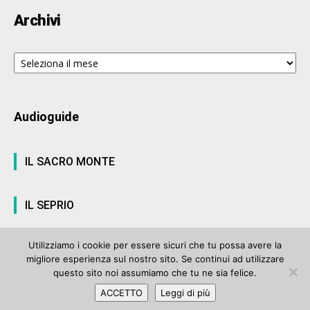
Archivi
Archivi
Audioguide
IL SACRO MONTE
IL SEPRIO
Utilizziamo i cookie per essere sicuri che tu possa avere la
migliore esperienza sul nostro sito. Se continui ad utilizzare
© ArteVarese.com by
Wtv S.r.l.
- © 2007 - P.I. 03063680122 Iscrizione n°
questo sito noi assumiamo che tu ne sia felice.
906 del Registro Stampa del Tribunale di Varese del 17 luglio 2006 |
ACCETTO
Leggi di più
Privacy Policy