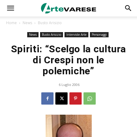
Home
News
Busto Arisizio
News
Busto Arisizio
Interviste Arte
Personaggi
Spiriti: “Scelgo la cultura
di Crespi non le
polemiche”
6 Luglio 2006