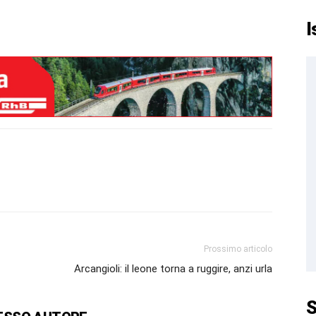
I
Prossimo articolo
Arcangioli: il leone torna a ruggire, anzi urla
S