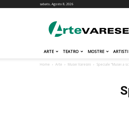
sabato, Agosto 8, 2026
ArteVarese.com
ARTE
TEATRO
MOSTRE
ARTISTI
Home
Arte
Musei Varesini
Speciale “Musei a sc
S