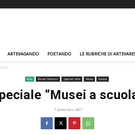
ARTEVAGANDO
POETANDO
LE RUBRICHE DI ARTEVARE
uola”
Arte
Musei Varesini
Speciali Arte
News
Varese
peciale “Musei a scuol
7 Settembre 2007