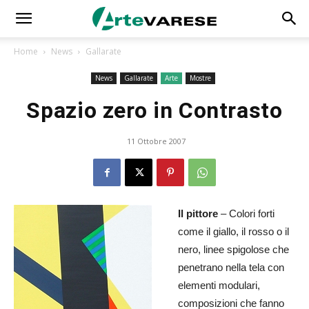
Home
News
Gallarate
News
Gallarate
Arte
Mostre
Spazio zero in Contrasto
11 Ottobre 2007
Il pittore
– Colori forti
come il giallo, il rosso o il
nero, linee spigolose che
penetrano nella tela con
elementi modulari,
composizioni che fanno