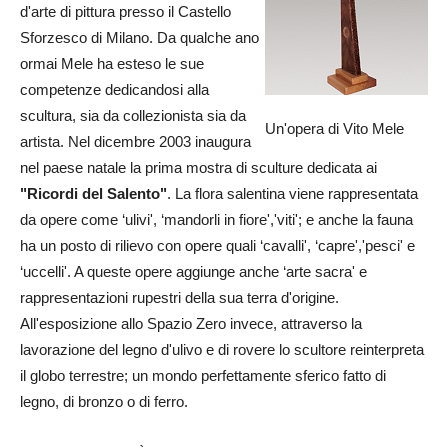
d'arte di pittura presso il Castello
Sforzesco di Milano. Da qualche ano
ormai Mele ha esteso le sue
competenze dedicandosi alla
scultura, sia da collezionista sia da
Un'opera di Vito Mele
artista. Nel dicembre 2003 inaugura
nel paese natale la prima mostra di sculture dedicata ai
"Ricordi del Salento"
. La flora salentina viene rappresentata
da opere come ‘ulivi', ‘mandorli in fiore','viti'; e anche la fauna
ha un posto di rilievo con opere quali ‘cavalli', ‘capre','pesci' e
‘uccelli'. A queste opere aggiunge anche ‘arte sacra' e
rappresentazioni rupestri della sua terra d'origine.
All'esposizione allo Spazio Zero invece, attraverso la
lavorazione del legno d'ulivo e di rovere lo scultore reinterpreta
il globo terrestre; un mondo perfettamente sferico fatto di
legno, di bronzo o di ferro.