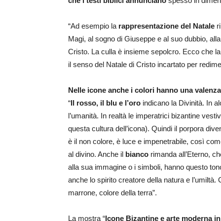
che i testi biblici annunciano
spesso in dimensi
“Ad esempio la
rappresentazione del Natale
ri
Magi, al sogno di Giuseppe e al suo dubbio, alla
Cristo. La culla è insieme sepolcro. Ecco che la 
il senso del Natale di Cristo incartato per redime
Nelle icone anche i colori hanno una valenza
“
Il rosso, il blu e l’oro
indicano la Divinità. In al
l’umanità. In realtà le imperatrici bizantine vest
questa cultura dell’icona). Quindi il porpora diven
è il non colore, è luce e impenetrabile, così come
al divino. Anche il
bianco
rimanda all’Eterno, ch
alla sua immagine o i simboli, hanno questo ton
anche lo spirito creatore della natura e l’umiltà
marrone, colore della terra”.
La mostra “
Icone Bizantine e arte moderna in