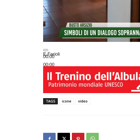
E.Farioli
00:00
00:00
02:37
Usa i tasti freccia su/giù per aumentare o dim
TAGS
icone
video