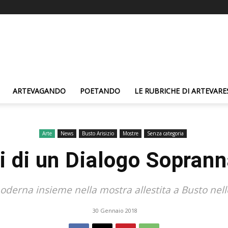
ARTEVAGANDO
POETANDO
LE RUBRICHE DI ARTEVARE
Arte
News
Busto Arisizio
Mostre
Senza categoria
i di un Dialogo Soprann
oderna insieme nella mostra allestita a Busto nell
30 Gennaio 2018