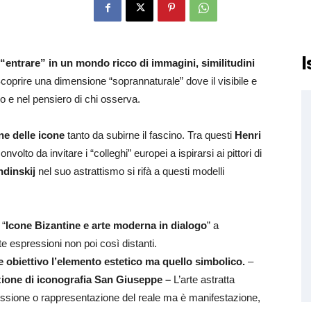
I
e “entrare” in un mondo ricco di immagini,
similitudini
Scoprire una dimensione “soprannaturale” dove il visibile e
rdo e nel pensiero di chi osserva.
one delle icone
tanto da subirne il fascino. Tra questi
Henri
volto da invitare i “colleghi” europei a ispirarsi ai pittori di
dinskij
nel suo astrattismo si rifà a questi modelli
 “
Icone Bizantine e arte moderna in dialogo
” a
te espressioni non poi così distanti.
obiettivo l’elemento estetico ma quello simbolico.
–
ione di iconografia San Giuseppe –
L’arte astratta
essione o rappresentazione del reale ma è manifestazione,