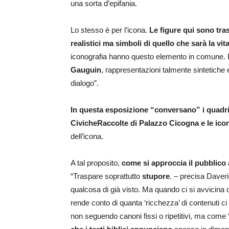
una sorta d’epifania.
Lo stesso è per l’icona.
Le figure qui sono tra
realistici ma simboli di quello che sarà la vit
iconografia hanno questo elemento in comune. P
Gauguin
, rappresentazioni talmente sintetiche
dialogo”.
In questa esposizione “conversano” i quadri 
Civiche
Raccolte di Palazzo Cicogna e le ico
dell’icona.
A tal proposito,
come si approccia il pubblico 
“Traspare soprattutto
stupore
. – precisa Daver
qualcosa di già visto. Ma quando ci si avvicina d
rende conto di quanta ‘ricchezza’ di contenuti ci 
non seguendo canoni fissi o ripetitivi, ma come 