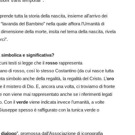
oni ‘trans temporali'”.
prende tutta la storia della nascita, insieme all’arrivo dei
 “lavanda del Bambino” nella quale affiora l’Umanità di
dimensione della morte, insita nel tema della nascita, rivela
rci”.
 simbolica e significativa?
cuni testi si legge che il
rosso
rappresenta
ivano di rosso, così lo stesso Costantino (da cui nasce tutta
ta simbolo anche della regalità, la regalità del Cristo. L’
oro
 il mistero di Dio. E, ancora una volta, ci troviamo di fronte
e non viene mai rappresentato anche se i riferimenti legati
o. Con il
verde
viene indicata invece l’umanità, a volte
. Giuseppe spesso è raffigurato con la tunica verde o
 dialogo
”, promossa dall’Associazione di iconografia