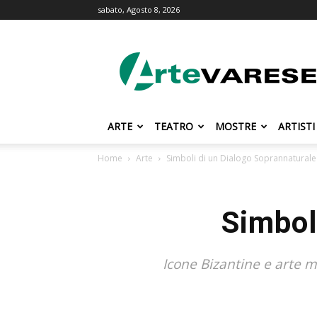
sabato, Agosto 8, 2026
ArteVarese.com
ARTE
TEATRO
MOSTRE
ARTISTI
Home
Arte
Simboli di un Dialogo Soprannaturale
Simbol
Icone Bizantine e arte m