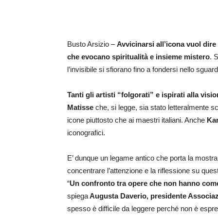
Busto Arsizio –
Avvicinarsi all’icona vuol dir
che evocano spiritualità e insieme mistero
. 
l’invisibile si sfiorano fino a fondersi nello sgua
Tanti gli artisti “folgorati” e ispirati alla visi
Matisse
che, si legge, sia stato letteralmente scon
icone piuttosto che ai maestri italiani. Anche
Kan
iconografici.
E’ dunque un legame antico che porta la mostra
concentrare l’attenzione e la riflessione su ques
“
Un confronto tra opere che non hanno come 
spiega
Augusta Daverio, presidente Associaz
spesso è difficile da leggere perché non è espr