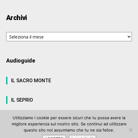
Archivi
Archivi
Audioguide
IL SACRO MONTE
IL SEPRIO
Utilizziamo i cookie per essere sicuri che tu possa avere la
migliore esperienza sul nostro sito. Se continui ad utilizzare
© ArteVarese.com by
Wtv S.r.l.
- © 2007 - P.I. 03063680122 Iscrizione n°
questo sito noi assumiamo che tu ne sia felice.
906 del Registro Stampa del Tribunale di Varese del 17 luglio 2006 |