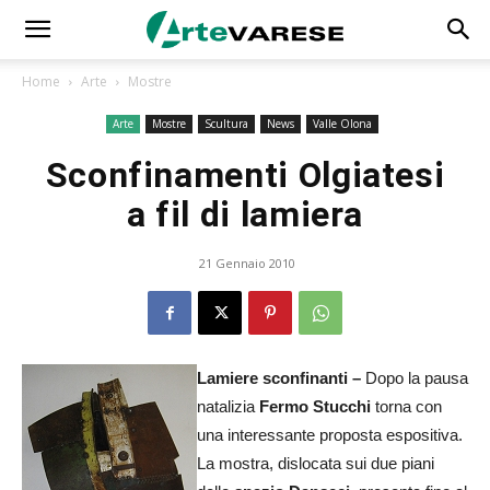
Home
Arte
Mostre
Arte
Mostre
Scultura
News
Valle Olona
Sconfinamenti Olgiatesi
a fil di lamiera
21 Gennaio 2010
Lamiere sconfinanti –
Dopo la pausa
natalizia
Fermo Stucchi
torna con
una interessante proposta espositiva.
La mostra, dislocata sui due piani