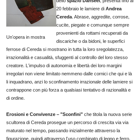
dello
spazio Danseei
, presenta fino al
20 febbraio le lamiere di
Andrea
Cereda
. Abrase, aggredite, corrose,
cucite, piegate e comunque sempre
provenienti da rottami recuperati da
Un'opera in mostra
discariche o da bidoni, le superfici
ferrose di Cereda si mostrano in tutta la loro sregolatezza,
irrazionalità e casualità, sfuggenti al controllo del loro stesso
creatore. L'impulso di autonomia e libertà dei loro margini
irregolari non viene limitato nemmeno dalle cornici che qui e là
li inquadrano, anzi lo sconfinamento irrazionale delle lamiere si
contrappone con più forza a qualsiasi tentativo di razionalità e
di ordine.
Erosioni e Convivenze – "Sconfini"
che titola
la nuova serie
scultorea di Cereda prosegue un percorso di crescita via via
maturato nel tempo, passando inizialmente attraverso la
figurazione, quindi attraverso l'uso combinato di legno e ferro,