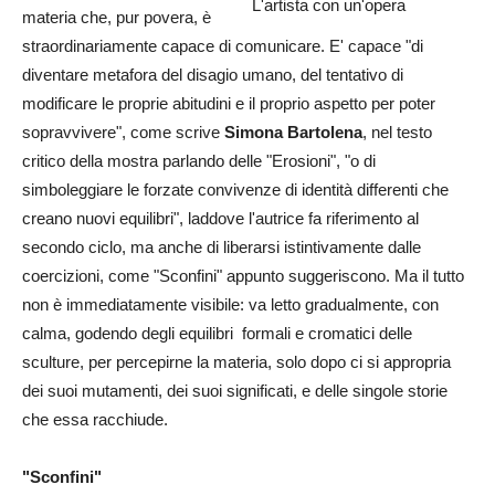
L'artista con un'opera
materia che, pur povera, è
straordinariamente capace di comunicare. E' capace "di
diventare metafora del disagio umano, del tentativo di
modificare le proprie abitudini e il proprio aspetto per poter
sopravvivere", come scrive
Simona Bartolena
, nel testo
critico della mostra parlando delle "Erosioni", "o di
simboleggiare le forzate convivenze di identità differenti che
creano nuovi equilibri", laddove l'autrice fa riferimento al
secondo ciclo, ma anche di liberarsi istintivamente dalle
coercizioni, come "Sconfini" appunto suggeriscono. Ma il tutto
non è immediatamente visibile: va letto gradualmente, con
calma, godendo degli equilibri formali e cromatici delle
sculture, per percepirne la materia, solo dopo ci si appropria
dei suoi mutamenti, dei suoi significati, e delle singole storie
che essa racchiude.
"Sconfini"