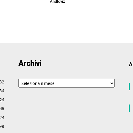
Andloviz
Archivi
A
Archivi
32
84
24
46
24
98