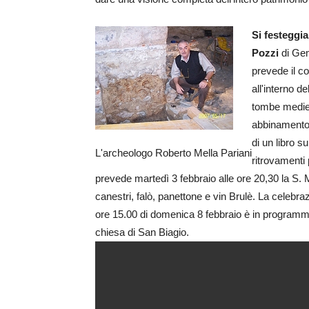
Si festeggi
Pozzi
di Gem
prevede il c
all'interno d
tombe medie
abbinamento a
di un libro su
L'archeologo Roberto Mella Pariani
ritrovamenti 
prevede martedì 3 febbraio alle ore 20,30 la S. 
canestri, falò, panettone e vin Brulè. La celebra
ore 15.00 di domenica 8 febbraio è in programmat
chiesa di San Biagio.