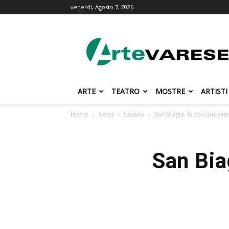
venerdì, Agosto 7, 2026
ArteVarese.com
ARTE
TEATRO
MOSTRE
ARTISTI
Home
News
Laveno
San Biagio: la conclusione 
San Biag