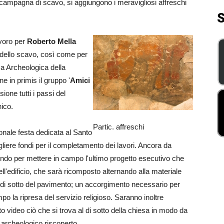
 campagna di scavo, si aggiungono i meravigliosi affreschi
S
avoro per
Roberto Mella
e dello scavo, così come per
za Archeologica della
 in primis il gruppo '
Amici
ione tutti i passi del
ico.
Partic. affreschi
onale festa dedicata al Santo
gliere fondi per il completamento dei lavori. Ancora da
endo per mettere in campo l'ultimo progetto esecutivo che
ll'edificio, che sarà ricomposto alternando alla materiale
al di sotto del pavimento; un accorgimento necessario per
po la ripresa del servizio religioso. Saranno inoltre
to video ciò che si trova al di sotto della chiesa in modo da
 archeologico riscoperto.