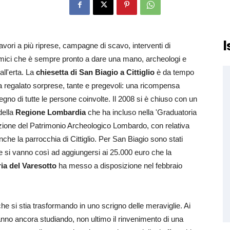
I
lavori a più riprese, campagne di scavo, interventi di
amici che è sempre pronto a dare una mano, archeologi e
ll'erta. La
chiesetta di San Biagio a Cittiglio
è da tempo
inora regalato sorprese, tante e pregevoli: una ricompensa
gno di tutte le persone coinvolte. Il 2008 si è chiuso con un
della
Regione Lombardia
che ha incluso nella 'Graduatoria
zazione del Patrimonio Archeologico Lombardo, con relativa
anche la parrocchia di Cittiglio. Per San Biagio sono stati
e si vanno così ad aggiungersi ai 25.000 euro che la
a del Varesotto
ha messo a disposizione nel febbraio
he si stia trasformando in uno scrigno delle meraviglie. Ai
tanno ancora studiando, non ultimo il rinvenimento di una