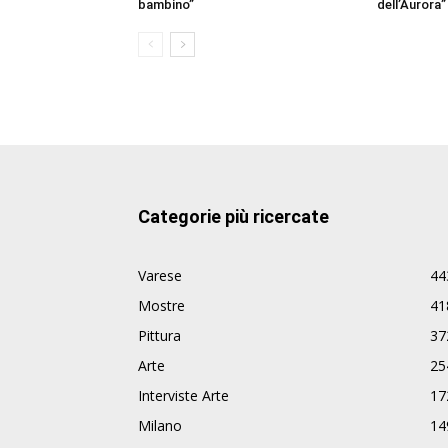
bambino”
dell’Aurora”
Categorie più ricercate
Varese
44
Mostre
41
Pittura
37
Arte
25
Interviste Arte
17
Milano
14