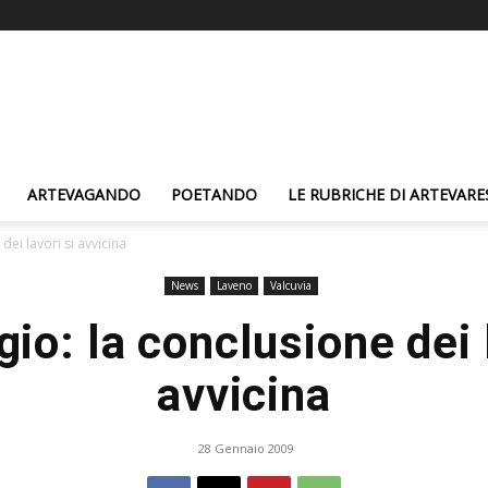
ARTEVAGANDO
POETANDO
LE RUBRICHE DI ARTEVARE
dei lavori si avvicina
News
Laveno
Valcuvia
io: la conclusione dei 
avvicina
28 Gennaio 2009