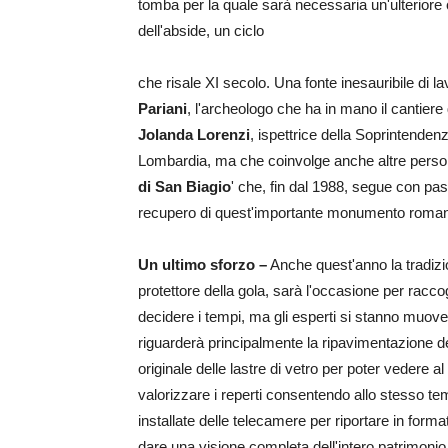
tomba per la quale sarà necessaria un'ulteriore
dell'abside, un ciclo
che risale XI secolo. Una fonte inesauribile di l
Pariani
, l'archeologo che ha in mano il cantier
Jolanda Lorenzi
, ispettrice della Soprintenden
Lombardia, ma che coinvolge anche altre persone
di San Biagio
' che, fin dal 1988, segue con pass
recupero di quest'importante monumento roman
Un ultimo sforzo –
Anche quest'anno la tradizi
protettore della gola, sarà l'occasione per racco
decidere i tempi, ma gli esperti si stanno muov
riguarderà principalmente la ripavimentazione de
originale delle lastre di vetro per poter vedere 
valorizzare i reperti consentendo allo stesso tem
installate delle telecamere per riportare in forma
dare una visione completa dell'intero patrimonio