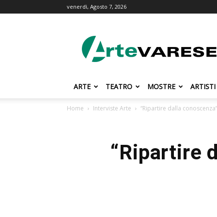
venerdì, Agosto 7, 2026
ArteVarese.com
ARTE
TEATRO
MOSTRE
ARTISTI
Home
Interviste Arte
“Ripartire dalla conoscenza”
“Ripartire 