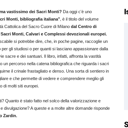
I
ema vastissimo dei Sacri Monti?
Da oggi c'è uno
cri Monti, bibliografia italiana"
, è il titolo del volume
ità Cattolica del Sacro Cuore di Milano
dal Centro di
acri Monti, Calvari e Complessi devozionali europei.
ascabile si potrebbe dire, che, in poche pagine, raccoglie un
per gli studiosi o per quanti si lasciano appassionare dalla
vie sacre e dei santuari. Il libro, infatti, affronta la vastità
o un percorso nella catena bibliografica che riguarda i sacri
irne il crinale frastagliato e denso. Una sorta di sentiero in
ogliare e che permette di vedere e comprendere meglio gli
 di molti siti europei.
i? Quanto è stato fatto nel solco della valorizzazione e
 e divulgazione? A queste e a molte altre domande risponde
o Zardin.
S