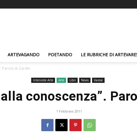
ARTEVAGANDO
POETANDO
LE RUBRICHE DI ARTEVARE
. Parola di Zardin
Interviste Arte
Arte
Libri
News
Varese
dalla conoscenza”. Paro
1 Febbraio 2011