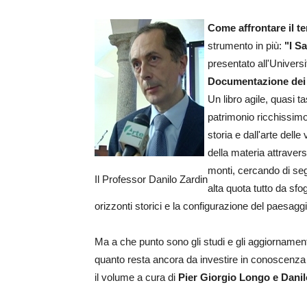
Come affrontare il t
strumento in più:
"I Sa
presentato all'Univers
Documentazione dei S
Un libro agile, quasi t
patrimonio ricchissimo 
storia e dall'arte delle 
della materia attravers
monti, cercando di segu
Il Professor Danilo Zardin
alta quota tutto da sf
orizzonti storici e la configurazione del paesaggio
Ma a che punto sono gli studi e gli aggiornament
quanto resta ancora da investire in conoscenza
il volume a cura di
Pier Giorgio Longo e Danil