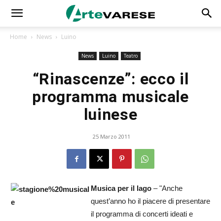
Home
News
Luino
News
Luino
Teatro
“Rinascenze”: ecco il
programma musicale
luinese
25 Marzo 2011
Musica per il lago
– "Anche
quest’anno ho il piacere di presentare
il programma di concerti ideati e