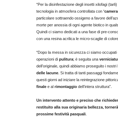
“Per la disinfestazione degli insetti xilofagi (tarli
tecnologia in atmosfera controllata con
‘camera
particolare sottraendo ossigeno a favore dell’az
morte per anossia di ogni agente biotico in quals
Quindi ci siamo dedicati a una fase di pre-cons
con una resina acrilica le micro-scaglie di color
“Dopo la messa in sicurezza ci siamo occupati
operazioni di
pulitura
; è seguita una
verniciatu
dell’originale, quindi abbiamo proseguito i nostri
delle lacune
. Si tratta di tanti passaggi fondam
questi giorni ad iniziare la reintegrazione pittor
finale
e al
rimontaggio
dell’intera struttura”.
Un intervento attento e preciso che richieder
restituito alla sua originaria bellezza, torne
prossime festività pasquali
.