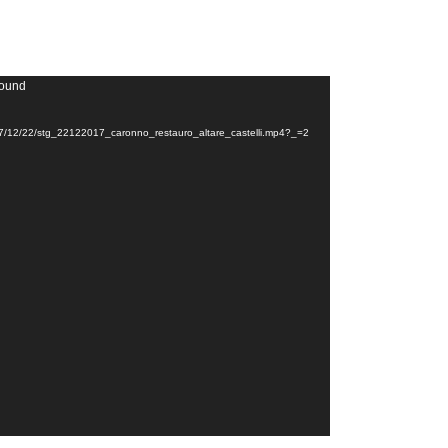
found
e/2017/12/22/stg_22122017_caronno_restauro_altare_castelli.mp4?_=2