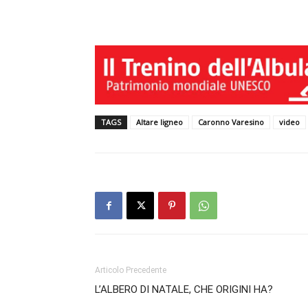
TAGS
Altare ligneo
Caronno Varesino
video
Articolo Precedente
L’ALBERO DI NATALE, CHE ORIGINI HA?