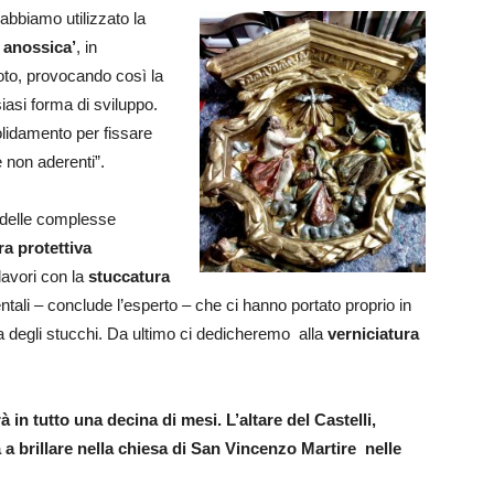
) abbiamo utilizzato la
 anossica’
, in
oto, provocando così la
iasi forma di sviluppo.
olidamento per fissare
e non aderenti”.
 delle complesse
ra protettiva
 lavori con la
stuccatura
entali – conclude l’esperto – che ci hanno portato proprio in
ica degli stucchi. Da ultimo ci dedicheremo alla
verniciatura
à in tutto una decina di mesi.
L’altare del Castelli,
rà a brillare nella chiesa di San Vincenzo Martire nelle