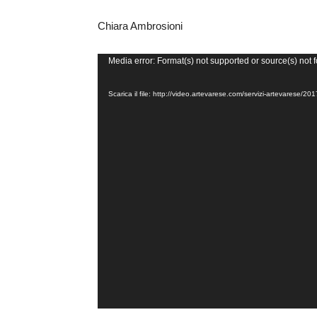
Chiara Ambrosioni
Video
Media error: Format(s) not supported or source(s) not 
Player
Scarica il file: http://video.artevarese.com/servizi-artevares