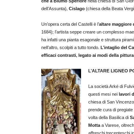
che a Biumo Speriore
nella chiesa di San Gio
dell’Assunta),
Cislago
(chiesa della Beata Verg
Un’opera certa del Castelli è l’
altare maggiore 
1684); l’artista seppe creare un complesso maes
ha infatti una pianta esagonale e struttura pirami
nell’altro, scolpiti a tutto tondo.
L’intaglio del Cas
efficaci contrasti, legato ai modi della pitt
L’ALTARE LIGNEO 
La società Arké di Fulv
questi mesi nei
lavori d
chiesa di San Vincenzo M
prende cura di pregiate 
volta della Basilica di
S
Motta
a Varese, oltrech
affreschi trecenteschi 