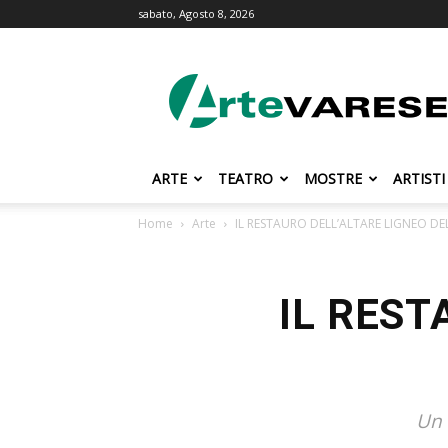
sabato, Agosto 8, 2026
ArteVarese.com
ARTE
TEATRO
MOSTRE
ARTISTI
Home
Arte
IL RESTAURO DELL’ALTARE LIGNEO DEL
IL REST
Un 