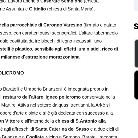
rgio. Lavorò anche a
Casorate Sempione
(chiesa
ine Assunta) e
Cittiglio
(chiesa di Santa Maria).
S
della parrocchiale di Caronno Varesino
(firmato e datato
toso, con caratteri quasi scenografici. L’altare-tabernacolo
dale costituita da tre blocchi di legno incassati l’uno
telli è plastico, sensibile agli effetti luministici, ricco di
ura milanese d’estrazione morazzoniana
.
POLICROMO
io Baratelli e Umberto Brianzoni è impegnata proprio in
i restauro dell’altare ligneo policromo
conservato nella
artire. Attiva nel settore da quasi trent’anni, la Arkè si
opere d’arte dipinte e si è già dedicata con successo alla
an Vittore
e all’interno della
chiesa di S.Antonio alla
é agli affreschi di
Santa Caterina del Sasso
e a due cicli di
in Brianza e a
Cogliate
, vicino a Saronno. Baratelli racconta