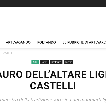
ARTEVAGANDO
POETANDO
LE RUBRICHE DI ARTEVARE
 CASTELLI
Arte
News
Restauro
Varese
AURO DELL’ALTARE LI
CASTELLI
maestro della tradizione varesina dei manufatti li