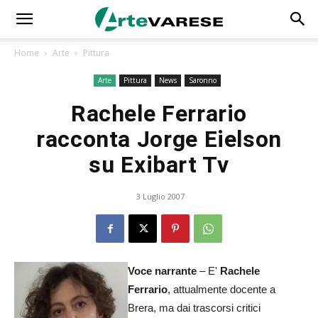
Home
Arte
Pittura
Arte
Pittura
News
Saronno
Rachele Ferrario
racconta Jorge Eielson
su Exibart Tv
3 Luglio 2007
Voce narrante
– E'
Rachele
Ferrario
, attualmente docente a
Brera, ma dai trascorsi critici