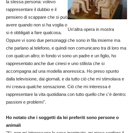
la stessa persona: volevo
rappresentare il dubbio e il
pensiero di scappare che si può
avere quando non si ha voglia o
Un'altra opera in mostra
si è obbligati a fare qualcosa.
Oppure vi sono due personaggi che sono in fila insieme ma
che parlano al telefono, e quindi non comunicano tra di loro ma
con qualcun altro; in fondo vi sono un padre e un figlio, ho
rappresentato anche due cinesi e uno stilista che si
accompagna ad una modella anoressica. Ho preso spunto
dalla televisione, dai giornali, e da tutto ciò che mi stimolava e
mi creava qualche sensazione. Ciò che mi interessa è
rappresentare la vita quotidiana con tutto quello che c'è dentro:
passioni e problemi".
Ho notato che i soggetti da lei preferiti sono persone o
animali
"Sì, non mi interessano le cose inanimate, mi piace cogliere il