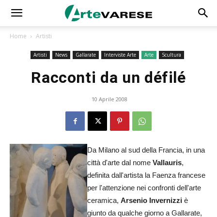
Home
Artisti
Artisti
News
Gallarate
Interviste Arte
Arte
Scultura
Racconti da un défilé
10 Aprile 2008
Da Milano al sud della Francia, in una
città d'arte dal nome
Vallauris
,
definita dall'artista la Faenza francese
per l'attenzione nei confronti dell'arte
ceramica,
Arsenio Invernizzi
è
giunto da qualche giorno a Gallarate,