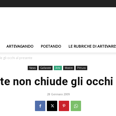
ARTEVAGANDO
POETANDO
LE RUBRICHE DI ARTEVARE
e gli occhi al presente
News
Gallarate
Arte
Mostre
Pittura
te non chiude gli occhi
28 Gennaio 2009