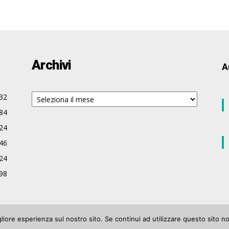
Archivi
A
Archivi
32
84
24
46
24
98
gliore esperienza sul nostro sito. Se continui ad utilizzare questo sito n
122 Iscrizione n° 906 del Registro Stampa del Tribunale di Varese del 17 luglio