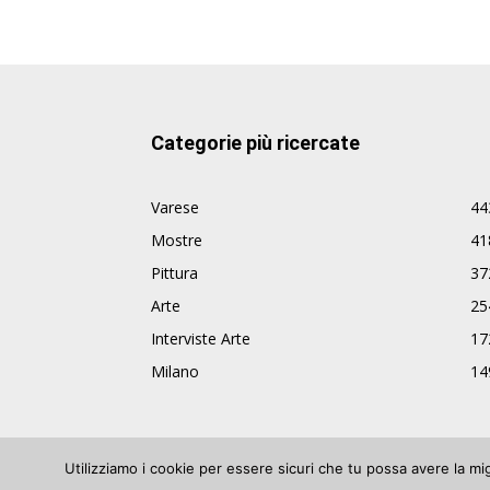
Categorie più ricercate
Varese
44
Mostre
41
Pittura
37
Arte
25
Interviste Arte
17
Milano
14
Utilizziamo i cookie per essere sicuri che tu possa avere la mi
© ArteVarese.com by
Wtv S.r.l.
- © 2007 - P.I. 03063680