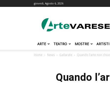
giovedì, Agosto 6, 2026
ArteVarese.com
ARTE
TEATRO
MOSTRE
ARTISTI
Home
News
Gallarate
Quando l’arte non chiud
Quando l’ar