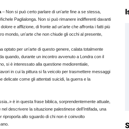
I
a
– Non si può certo parlare di un'arte fine a se stessa,
ichele Paglialonga. Non si può rimanere indifferenti davanti
lore e afflizione, di fronte ad un'arte che affronta i fatti più
nostro mondo, un'arte che non chiude gli occhi al presente,
a optato per un'arte di questo genere, calata totalmente
da quando, durante un incontro avvenuto a Londra con il
ano, si è interessato alla questione mediorentiale,
lavori in cui la pittura si fa veicolo per trasmettere messaggi
che delicate come gli attentati suicidi, la guerra e la
ssia..» è in questa frase biblica, sorprendentemente attuale,
nel descrivere la situazione palestinese dell'Intifada, una
per riproporla allo sguardo di chi non è coinvolto
S
mano.