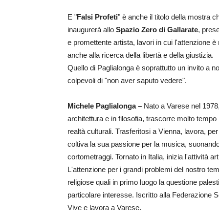
E "
Falsi Profeti
" è anche il titolo della mostra c
inaugurerà allo
Spazio Zero di Gallarate
, pres
e promettente artista, lavori in cui l'attenzione è
anche alla ricerca della libertà e della giustizia.
Quello di Paglialonga è soprattutto un invito a non
colpevoli di "non aver saputo vedere".
Michele Paglialonga –
Nato a Varese nel 1978, 
architettura e in filosofia, trascorre molto tempo 
realtà culturali. Trasferitosi a Vienna, lavora, pe
coltiva la sua passione per la musica, suonando i
cortometraggi. Tornato in Italia, inizia l'attività a
L'attenzione per i grandi problemi del nostro tem
religiose quali in primo luogo la questione pales
particolare interesse. Iscritto alla Federazione 
Vive e lavora a Varese.