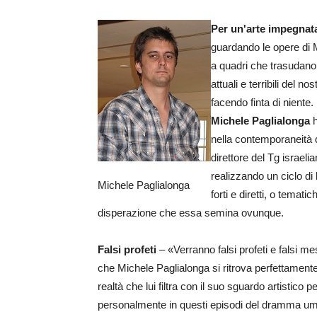
Per un'arte impegnat
guardando le opere di M
a quadri che trasudano do
attuali e terribili del 
facendo finta di niente.
Michele Paglialonga
h
nella contemporaneità 
direttore del Tg israeli
realizzando un ciclo di 
Michele Paglialonga
forti e diretti, o temati
disperazione che essa semina ovunque.
Falsi profeti
– «Verranno falsi profeti e falsi me
che Michele Paglialonga si ritrova perfettamente 
realtà che lui filtra con il suo sguardo artistico 
personalmente in questi episodi del dramma u