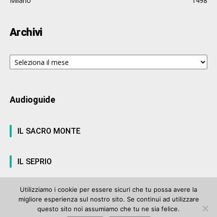
Milano
1498
Archivi
Archivi
Audioguide
IL SACRO MONTE
IL SEPRIO
Utilizziamo i cookie per essere sicuri che tu possa avere la
migliore esperienza sul nostro sito. Se continui ad utilizzare
© ArteVarese.com by
Wtv S.r.l.
- © 2007 - P.I. 03063680122 Iscrizione n°
questo sito noi assumiamo che tu ne sia felice.