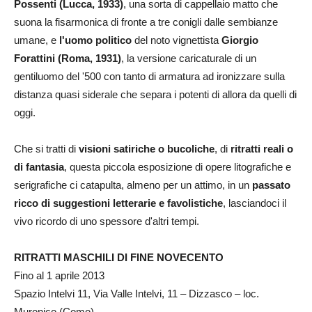
Possenti (Lucca, 1933)
, una sorta di cappellaio matto che
suona la fisarmonica di fronte a tre conigli dalle sembianze
umane, e
l'uomo politico
del noto vignettista
Giorgio
Forattini (Roma, 1931)
, la versione caricaturale di un
gentiluomo del '500 con tanto di armatura ad ironizzare sulla
distanza quasi siderale che separa i potenti di allora da quelli di
oggi.
Che si tratti di
visioni satiriche o bucoliche
, di
ritratti reali o
di fantasia
, questa piccola esposizione di opere litografiche e
serigrafiche ci catapulta, almeno per un attimo, in un
passato
ricco di suggestioni letterarie e favolistiche
, lasciandoci il
vivo ricordo di uno spessore d'altri tempi.
RITRATTI MASCHILI DI FINE NOVECENTO
Fino al 1 aprile 2013
Spazio Intelvi 11, Via Valle Intelvi, 11 – Dizzasco – loc.
Muronico (Como)