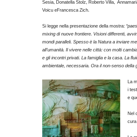
Sesia, Donatella Stolz, Roberto Villa, Annamaria
Voicu eFrancesca Zich.
Si legge nella presentazione della mostra:
“pae
mixing di nuove frontiere. Visioni differenti, avv
mondi paralleli. Spesso è la Natura a inviare m
all’umanità. Il vivere nelle città: con molti cambi
e gli incontri privati. La famiglia e la casa. La f
ambientale, necessaria. Ora il non-senso della g
La m
i tes
e que
Nel 
cura 