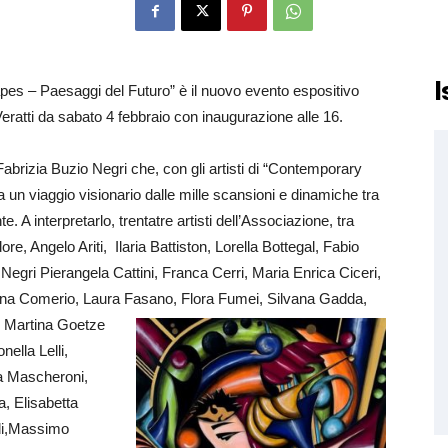
I
es – Paesaggi del Futuro” è il nuovo evento espositivo
Veratti da sabato 4 febbraio con inaugurazione alle 16.
abrizia Buzio Negri che, con gli artisti di “Contemporary
a un viaggio visionario dalle mille scansioni e dinamiche tra
. A interpretarlo, trentatre artisti dell’Associazione, tra
e, Angelo Ariti, Ilaria Battiston, Lorella Bottegal, Fabio
Negri Pierangela Cattini, Franca Cerri, Maria Enrica Ciceri,
na Comerio, Laura Fasano, Flora Fumei, Silvana Gadda,
 Martina Goetze
ella Lelli,
a Mascheroni,
, Elisabetta
rdi,Massimo