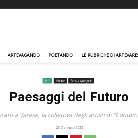
ARTEVAGANDO
POETANDO
LE RUBRICHE DI ARTEVARE
Arte
Mostre
Senza categoria
Paesaggi del Futuro
eratti a Varese, la collettiva degli artisti di "Con
23 Gennaio 2023