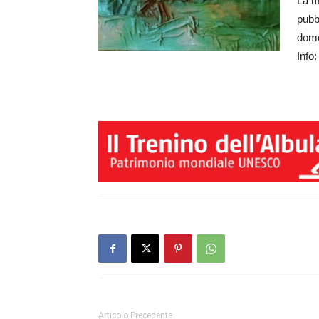
La m
pubb
dome
Info
Articolo Precedente