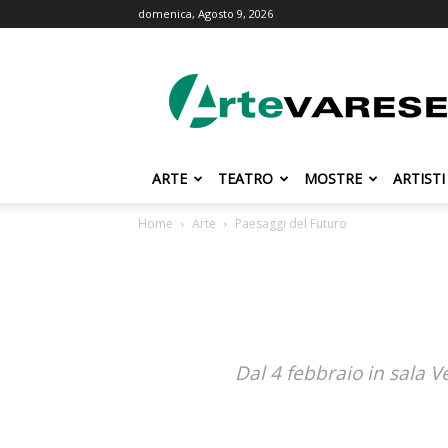
domenica, Agosto 9, 2026
ArteVarese.com
ARTE
TEATRO
MOSTRE
ARTISTI
Home
Arte
Paesaggi del Futuro
Dal 4 febbraio in sala V