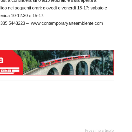
ostra continuerà sino al19 febbraio e sarà aperta al
lico nei seguenti orari: giovedì e venerdì 15-17; sabato e
nica 10-12.30 e 15-17.
: 335 5443223 – www.contemporaryarteambiente.com
Prossimo articolo