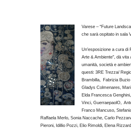
Varese – “Future Landscap
che sarà ospitato in sala 
Un’esposizione a cura di F
Arte & Ambiente”, dà vita 
umanità, società e ambiente
questi: 3RE Trezza/ Regidor
Brambilla, Fabrizia Buzio 
Gladys Colmenares, Mari
Elda Francesca Genghini,
Vinci, GuerraepaolO, Anton
Franco Mancuso, Stefani
Raffaela Merlo, Sonia Naccache, Carlo Pezzana
Pieroni, Idillio Pozzi, Elio Rimoldi, Elena Rizza