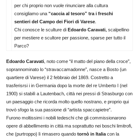
per chi proprio non vuole rinunciare alla cultura
consigliamo una
“caccia al tesoro” tra i freschi
sentieri del Campo dei Fiori di Varese
.
Chi conosce le sculture di
Edoardo Caravati,
scalpellino
per mestiere e scultore per passione, sparse per tutto il
Parco?
Edoardo Caravati
, noto come “il matto del piano della croce”,
soprannominato lo “stravaccamadonne”, nasce a Bosto (un
quartiere di Varese) il 2 febbraio del 1869. Costretto a
trasferisrsi i in Germania dopo la morte del re Umberto I (nel
1900) si stabilì a Lautenbach, città nei pressi di Strasburgo con
un paesaggio che ricorda molto quello nostrano, e proprio qui
trovò sfogo la sua passione di “artista spaccapietre”.
Furono moltissimi i nobili tedeschi che gli commissionarono
opere di abbellimento in città ma soprattutto nei boschi limitrofi,
che (purtroppo) lì rimasero quando
tornò in Italia
con la