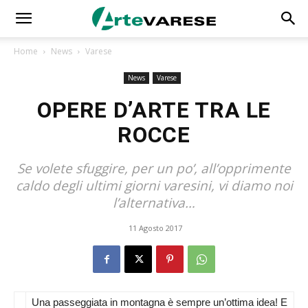
Home
News
Varese
News
Varese
OPERE D’ARTE TRA LE
ROCCE
Se volete sfuggire, per un po’, all’opprimente
caldo degli ultimi giorni varesini, vi diamo noi
l’alternativa…
11 Agosto 2017
Una passeggiata in montagna è sempre un’ottima idea! E