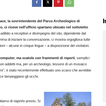
I
ace, la sovrintendente del Parco Archeologico di
o, ci riceve nell'ufficio spartano ubicato nel sottotetto
e adibito a reception e disimpegno del sito, dipendente dal
rima di iniziare la conversazione, ci mostra orgogliosa tutte
ioni – alcune in cinque lingue – a disposizione dei visitatori.
 computer, ma scatole con frammenti di reperti
, semplici
 non addetti ma, per un archeologo, tessere di un mosaico
rture", è stato recentemente effettuato uno scavo che avrebbe
ace lampeggiano gli occhi.
iamo di riaprirlo presto. Si