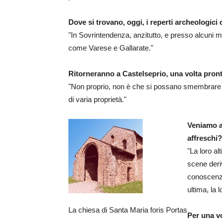
Dove si trovano, oggi, i reperti archeologici
"In Sovrintendenza, anzitutto, e presso alcuni mu
come Varese e Gallarate."
Ritorneranno a Castelseprio, una volta pront
"Non proprio, non è che si possano smembrare col
di varia proprietà."
Veniamo a 
affreschi?
"La loro al
scene deri
conoscenza
ultima, la 
La chiesa di Santa Maria foris Portas
Per una vo