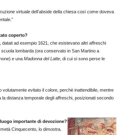
truzione virtuale dell'abside della chiesa così come doveva
ntale."
stato coperto?
i, datati ad esempio 1621, che esistevano altri affreschi
 scuola lombarda (ora conservato in San Martino a
tinone) e una
Madonna del Latte
, di cui si sono perse le
volutamente evitato il colore, perchè inattendibile, mentre
leva la distanza temporale degli affreschi, posizionati secondo
 luogo importante di devozione?
a metà Cinquecento, lo dimostra.