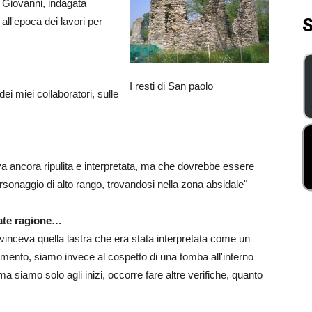
n Giovanni, indagata
S
 all'epoca dei lavori per
I resti di San paolo
i miei collaboratori, sulle
 va ancora ripulita e interpretata, ma che dovrebbe essere
rsonaggio di alto rango, trovandosi nella zona absidale"
ate ragione…
nvinceva quella lastra che era stata interpretata come un
ento, siamo invece al cospetto di una tomba all'interno
 ma siamo solo agli inizi, occorre fare altre verifiche, quanto