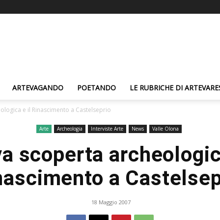
ARTEVAGANDO
POETANDO
LE RUBRICHE DI ARTEVARE
logica e il Rinascimento a Castelseprio
Arte
Archeologia
Interviste Arte
News
Valle Olona
a scoperta archeologica
nascimento a Castelsep
18 Maggio 2007