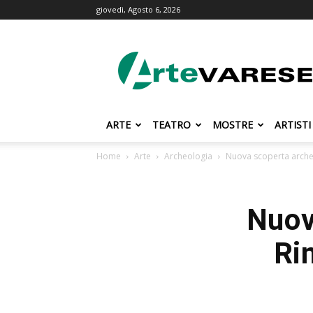
giovedì, Agosto 6, 2026
ArteVarese.com
ARTE
TEATRO
MOSTRE
ARTISTI
Home
Arte
Archeologia
Nuova scoperta archeo
Nuov
Ri