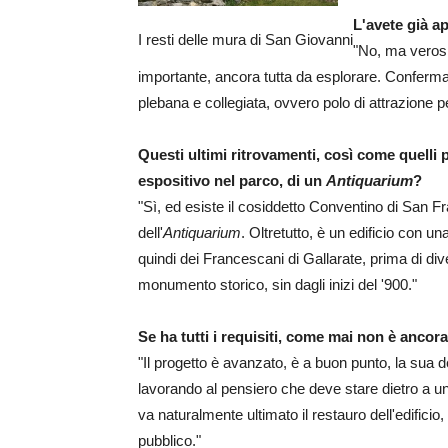
L'avete già a
I resti delle mura di San Giovanni
"No, ma verosi
importante, ancora tutta da esplorare. Conferma
plebana e collegiata, ovvero polo di attrazione pe
Questi ultimi ritrovamenti, così come quelli
espositivo nel parco, di un
Antiquarium
?
"Sì, ed esiste il cosiddetto Conventino di San 
dell'
Antiquarium
. Oltretutto, è un edificio con u
quindi dei Francescani di Gallarate, prima di di
monumento storico, sin dagli inizi del '900."
Se ha tutti i requisiti, come mai non è anco
"Il progetto è avanzato, è a buon punto, la sua d
lavorando al pensiero che deve stare dietro a un
va naturalmente ultimato il restauro dell'edificio, 
pubblico."