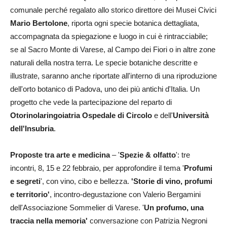
comunale perché regalato allo storico direttore dei Musei Civici
Mario Bertolone
, riporta ogni specie botanica dettagliata,
accompagnata da spiegazione e luogo in cui è rintracciabile;
se al Sacro Monte di Varese, al Campo dei Fiori o in altre zone
naturali della nostra terra. Le specie botaniche descritte e
illustrate, saranno anche riportate all'interno di una riproduzione
dell'orto botanico di Padova, uno dei più antichi d'Italia. Un
progetto che vede la partecipazione del reparto di
Otorinolaringoiatria Ospedale di Circolo
e dell'
Università
dell'Insubria
.
Proposte tra arte e medicina
– '
Spezie & olfatto
': tre
incontri, 8, 15 e 22 febbraio, per approfondire il tema '
Profumi
e segreti
', con vino, cibo e bellezza.
'Storie di vino, profumi
e territorio'
, incontro-degustazione con Valerio Bergamini
dell'Associazione Sommelier di Varese. '
Un profumo, una
traccia nella memoria'
conversazione con Patrizia Negroni