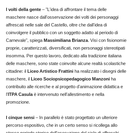
I volti della gente
– "L'idea di affrontare il tema delle
maschere nasce dall'osservazione dei volti dei personaggi
affrescati nelle sale del Castello, oltre che dall'idea di
coinvolgere il pubblico con un soggetto adatto al periodo di
Carnevale", spiega
Massimiliana Brianza
. Visi con fisionomie
proprie, caratterizzati, diversificati, non personaggi stereotipati
insomma. Per questo lavoro, dedicato alla tradizione italiana
delle maschere, sono state coinvolte alcune realtà scolastiche
cittadine: il
Liceo Artistico Frattini
ha realizzato i disegni delle
maschere, il
Liceo Sociopsicopedagogico Manzoni
ha
contribuito alle ricerche e al progetto d'animazione didattica e
l'
ITPA Casula
è intervenuto nell'allestimento e nella
promozione.
I cinque sensi
– In parallelo è stato progettato un ulteriore
percorso espositivo, che in un certo senso si ricollega allo
stesso periodo storico dell'esecuzione del ciclo di affreschi.