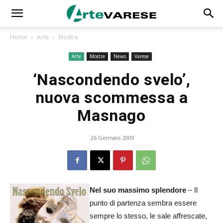
Home
Arte
Mostre
Arte
Mostre
News
Varese
‘Nascondendo svelo’,
nuova scommessa a
Masnago
26 Gennaio 2009
Nel suo massimo splendore
– Il
punto di partenza sembra essere
sempre lo stesso, le sale affrescate,