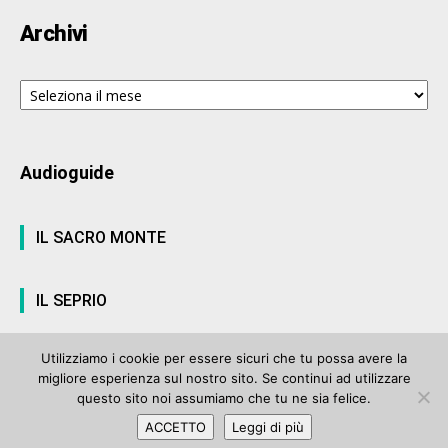
Archivi
Archivi
Audioguide
IL SACRO MONTE
IL SEPRIO
Utilizziamo i cookie per essere sicuri che tu possa avere la
migliore esperienza sul nostro sito. Se continui ad utilizzare
© ArteVarese.com by
Wtv S.r.l.
- © 2007 - P.I. 03063680122 Iscrizione n°
questo sito noi assumiamo che tu ne sia felice.
906 del Registro Stampa del Tribunale di Varese del 17 luglio 2006 |
ACCETTO
Leggi di più
Privacy Policy