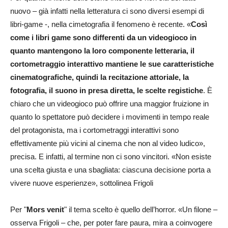
nuovo – già infatti nella letteratura ci sono diversi esempi di
libri-game -, nella cimetografia il fenomeno è recente. «
Così
come i libri game sono differenti da un videogioco in
quanto mantengono la loro componente letteraria, il
cortometraggio interattivo mantiene le sue caratteristiche
cinematografiche, quindi la recitazione attoriale, la
fotografia, il suono in presa diretta, le scelte registiche
. È
chiaro che un videogioco può offrire una maggior fruizione in
quanto lo spettatore può decidere i movimenti in tempo reale
del protagonista, ma i cortometraggi interattivi sono
effettivamente più vicini al cinema che non al video ludico»,
precisa. E infatti, al termine non ci sono vincitori. «Non esiste
una scelta giusta e una sbagliata: ciascuna decisione porta a
vivere nuove esperienze», sottolinea Frigoli
Per "
Mors venit
" il tema scelto è quello dell’horror. «Un filone –
osserva Frigoli – che, per poter fare paura, mira a coinvogere