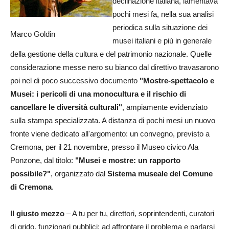
declinazione italiana, lamentava
pochi mesi fa, nella sua analisi
periodica sulla situazione dei
Marco Goldin
musei italiani e più in generale
della gestione della cultura e del patrimonio nazionale. Quelle
considerazione messe nero su bianco dal direttivo travasarono
poi nel di poco successivo documento
"Mostre-spettacolo e
Musei: i pericoli di una monocultura e il rischio di
cancellare le diversità culturali"
, ampiamente evidenziato
sulla stampa specializzata. A distanza di pochi mesi un nuovo
fronte viene dedicato all'argomento: un convegno, previsto a
Cremona, per il 21 novembre, presso il Museo civico Ala
Ponzone, dal titolo:
"Musei e mostre: un rapporto
possibile?"
, organizzato dal
Sistema museale del Comune
di Cremona
.
Il giusto mezzo
– A tu per tu, direttori, soprintendenti, curatori
di grido, funzionari pubblici: ad affrontare il problema e parlarsi