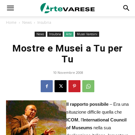
Home
News
Insubria
News
Insubria
Arte
Musei Varesini
Mostre e Musei a Tu per
Tu
10 Novembre 2008
Il rapporto possibile
– Era una
situazione difficile quella che
ICOM
, l'
International Council
of Museums
nella sua