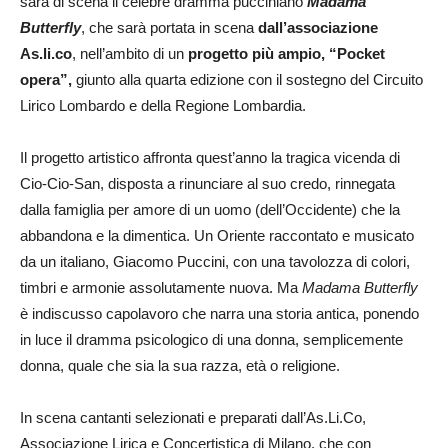
sarà di scena il celebre dramma pucciniano
Madama
Butterfly
, che sarà portata in scena
dall’associazione
As.li.co
, nell’ambito di un
progetto più ampio, “Pocket
opera”,
giunto alla quarta edizione con il sostegno del Circuito
Lirico Lombardo e della Regione Lombardia.
Il progetto artistico affronta quest’anno la tragica vicenda di
Cio-Cio-San, disposta a rinunciare al suo credo, rinnegata
dalla famiglia per amore di un uomo (dell’Occidente) che la
abbandona e la dimentica. Un Oriente raccontato e musicato
da un italiano, Giacomo Puccini, con una tavolozza di colori,
timbri e armonie assolutamente nuova. Ma
Madama Butterfly
è indiscusso capolavoro che narra una storia antica, ponendo
in luce il dramma psicologico di una donna, semplicemente
donna, quale che sia la sua razza, età o religione.
In scena cantanti selezionati e preparati dall’As.Li.Co,
Associazione Lirica e Concertistica di Milano, che con