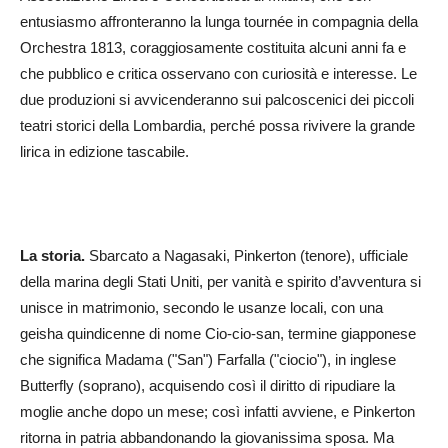
entusiasmo affronteranno la lunga tournée in compagnia della
Orchestra 1813, coraggiosamente costituita alcuni anni fa e
che pubblico e critica osservano con curiosità e interesse. Le
due produzioni si avvicenderanno sui palcoscenici dei piccoli
teatri storici della Lombardia, perché possa rivivere la grande
lirica in edizione tascabile.
La storia.
Sbarcato a Nagasaki, Pinkerton (tenore), ufficiale
della marina degli Stati Uniti, per vanità e spirito d’avventura si
unisce in matrimonio, secondo le usanze locali, con una
geisha quindicenne di nome Cio-cio-san, termine giapponese
che significa Madama ("San") Farfalla ("ciocio"), in inglese
Butterfly (soprano), acquisendo così il diritto di ripudiare la
moglie anche dopo un mese; così infatti avviene, e Pinkerton
ritorna in patria abbandonando la giovanissima sposa. Ma