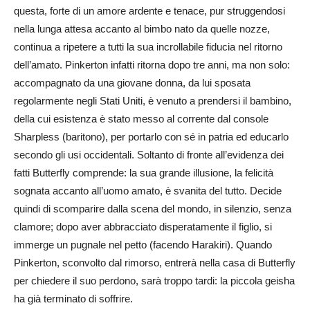
questa, forte di un amore ardente e tenace, pur struggendosi
nella lunga attesa accanto al bimbo nato da quelle nozze,
continua a ripetere a tutti la sua incrollabile fiducia nel ritorno
dell’amato. Pinkerton infatti ritorna dopo tre anni, ma non solo:
accompagnato da una giovane donna, da lui sposata
regolarmente negli Stati Uniti, è venuto a prendersi il bambino,
della cui esistenza è stato messo al corrente dal console
Sharpless (baritono), per portarlo con sé in patria ed educarlo
secondo gli usi occidentali. Soltanto di fronte all’evidenza dei
fatti Butterfly comprende: la sua grande illusione, la felicità
sognata accanto all’uomo amato, è svanita del tutto. Decide
quindi di scomparire dalla scena del mondo, in silenzio, senza
clamore; dopo aver abbracciato disperatamente il figlio, si
immerge un pugnale nel petto (facendo Harakiri). Quando
Pinkerton, sconvolto dal rimorso, entrerà nella casa di Butterfly
per chiedere il suo perdono, sarà troppo tardi: la piccola geisha
ha già terminato di soffrire.