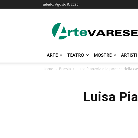
sabato, Agosto 8, 2026
ArteVarese.com
ARTE
TEATRO
MOSTRE
ARTISTI
Home
Poesia
Luisa Pianzola e la poetica della ca
Luisa Pia