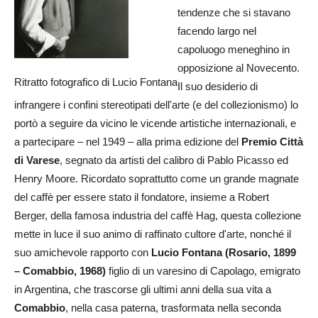
tendenze che si stavano
facendo largo nel
capoluogo meneghino in
opposizione al Novecento.
Ritratto fotografico di Lucio Fontana
Il suo desiderio di
infrangere i confini stereotipati dell'arte (e del collezionismo) lo
portò a seguire da vicino le vicende artistiche internazionali, e
a partecipare – nel 1949 – alla prima edizione del
Premio Città
di Varese
,
segnato da artisti del calibro di Pablo Picasso ed
Henry Moore. Ricordato soprattutto come un grande magnate
del caffè per essere stato il fondatore, insieme a Robert
Berger, della famosa industria del caffè Hag, questa collezione
mette in luce il suo animo di raffinato cultore d'arte, nonché il
suo amichevole rapporto con
Lucio Fontana (Rosario, 1899
– Comabbio, 1968)
figlio di un varesino di Capolago, emigrato
in Argentina, che trascorse gli ultimi anni della sua vita a
Comabbio
, nella casa paterna, trasformata nella seconda