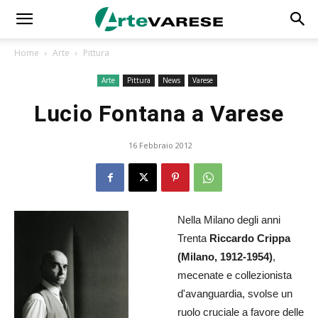
Home
Arte
Pittura
Arte
Pittura
News
Varese
Lucio Fontana a Varese
16 Febbraio 2012
Nella Milano degli anni
Trenta
Riccardo Crippa
(Milano, 1912-1954)
,
mecenate e collezionista
d'avanguardia, svolse un
ruolo cruciale a favore delle