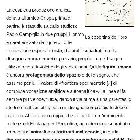
La cospicua produzione grafica,
donata all'amico Crippa prima di
partire, è stata divisa dallo studioso
Paolo Campiglio in due gruppi. Il primo
La copertina del libro
è caratterizzato da figure di forte
suggestione espressionista, dai profili squadrati ma dal
disegno ancora incerto
, precario, proprio come il segno
utilizzato nelle tavolette degli stessi anni. Qui la
figura umana
è ancora
protagonista dello spazio
e del disegno, che
assume per lui il valore di «frontiera sperimentale [..] di
compiuta vocazione analitica e autoanalitica». La linea si fa
sempre più veloce, fluida, dando il via prima a una parentesi di
studi e ritratti sintetici, poi a un disegno sempre più festoso e
barocco. Al secondo gruppo, che coincide con l'imminente
partenza di Fontana per l'Argentina, appartengono soprattutto
immagini di
animali e autoritratti malinconici
, in cui la
figurazione acquista una nuova compattezza e solidità
. Tra