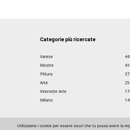
Categorie più ricercate
Varese
44
Mostre
41
Pittura
37
Arte
25
Interviste Arte
17
Milano
14
Utilizziamo i cookie per essere sicuri che tu possa avere la mi
© ArteVarese.com by
Wtv S.r.l.
- © 2007 - P.I. 03063680