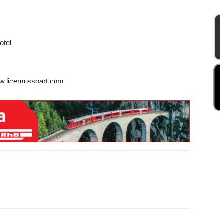
otel
ww.licemussoart.com