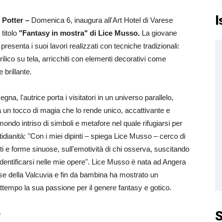
I
 Potter –
Domenica 6, inaugura all'Art Hotel di Varese
 titolo
"Fantasy in mostra" di Lice Musso.
La giovane
 presenta i suoi lavori realizzati con tecniche tradizionali:
acrilico su tela, arricchiti con elementi decorativi come
 brillante.
na, l'autrice porta i visitatori in un universo parallelo,
a un tocco di magia che lo rende unico, accattivante e
ondo intriso di simboli e metafore nel quale rifugiarsi per
tidianità: "Con i miei dipinti – spiega Lice Musso – cerco di
lanti e forme sinuose, sull'emotività di chi osserva, suscitando
identificarsi nelle mie opere". Lice Musso è nata ad Angera
ese della Valcuvia e fin da bambina ha mostrato un
rattempo la sua passione per il genere fantasy e gotico.
S
o