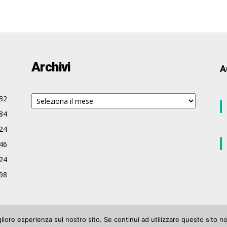
Archivi
A
Archivi
32
84
24
46
24
98
gliore esperienza sul nostro sito. Se continui ad utilizzare questo sito n
122 Iscrizione n° 906 del Registro Stampa del Tribunale di Varese del 17 luglio