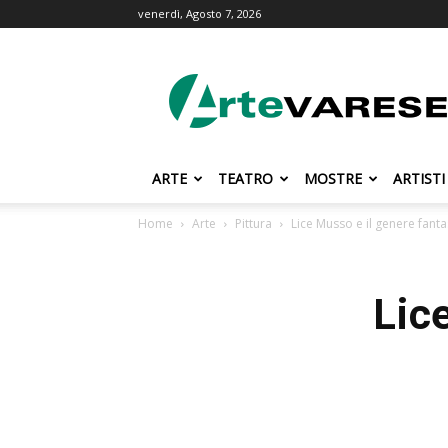
venerdì, Agosto 7, 2026
ArteVarese.com
ARTE
TEATRO
MOSTRE
ARTISTI
Home
Arte
Pittura
Lice Musso e il genere fanta
Lic