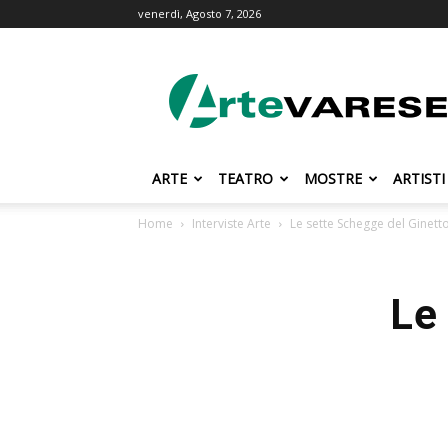
venerdì, Agosto 7, 2026
ArteVarese.com
ARTE
TEATRO
MOSTRE
ARTISTI
Home
Interviste Arte
Le sette Schegge del Ginett
Le