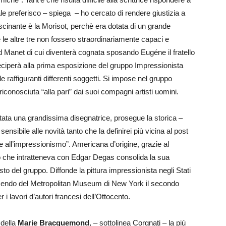
ale preferisco – spiega – ho cercato di rendere giustizia a
fascinante è la Morisot, perchè era dotata di un grande
le altre tre non fossero straordinariamente capaci e
d Manet di cui diventerà cognata sposando Eugéne il fratello
rteciperà alla prima esposizione del gruppo Impressionista
 raffiguranti differenti soggetti. Si impose nel gruppo
riconosciuta “alla pari” dai suoi compagni artisti uomini.
stata una grandissima disegnatrice, prosegue la storica –
ensibile alle novità tanto che la definirei più vicina al post
all’impressionismo”. Americana d’origine, grazie al
to che intratteneva con Edgar Degas consolida la sua
to del gruppo. Diffonde la pittura impressionista negli Stati
acendo del Metropolitan Museum di New York il secondo
 lavori d’autori francesi dell’Ottocento.
 della
Marie Bracquemond
, – sottolinea Corgnati – la più