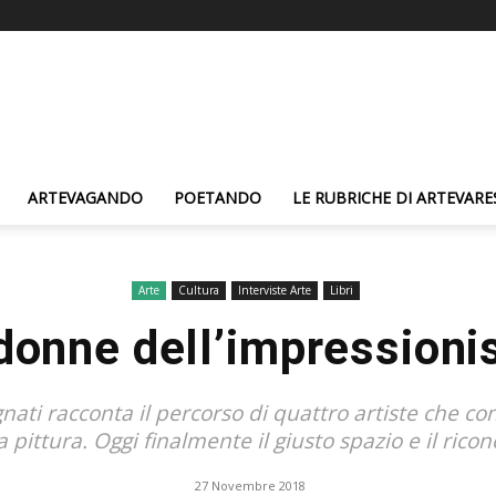
ARTEVAGANDO
POETANDO
LE RUBRICHE DI ARTEVARE
Arte
Cultura
Interviste Arte
Libri
donne dell’impression
gnati racconta il percorso di quattro artiste che co
 pittura. Oggi finalmente il giusto spazio e il rico
27 Novembre 2018