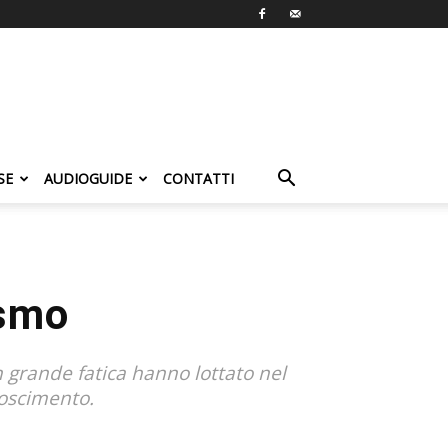
SE
AUDIOGUIDE
CONTATTI
ismo
n grande fatica hanno lottato nel
noscimento.