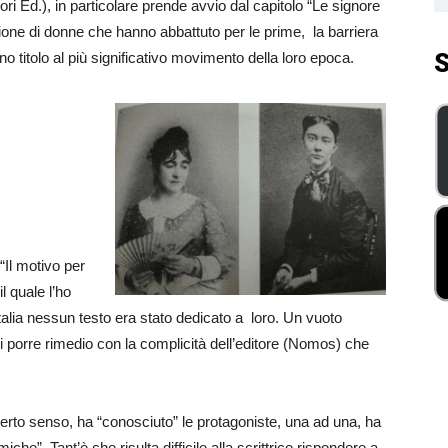
ori Ed.), in particolare prende avvio dal capitolo “Le signore
ione di donne che hanno abbattuto per le prime, la barriera
S
 titolo al più significativo movimento della loro epoca.
“Il motivo per
il quale l’ho
Italia nessun testo era stato dedicato a loro. Un vuoto
di porre rimedio con la complicità dell’editore (Nomos) che
certo senso, ha “conosciuto” le protagoniste, una ad una, ha
he”. Tant’è che risulta difficile alla scrittrice rispondere a