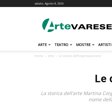
sabato, Agosto 8, 2026
ArteVarese.com
ARTE
TEATRO
MOSTRE
ARTISTI
Home
Arte
Le donne dell’impressionismo
Le 
La storica dell'arte Martina Cor
nome della