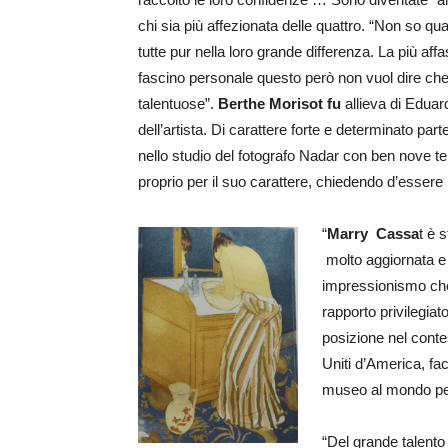
chi sia più affezionata delle quattro. “Non so qu
tutte pur nella loro grande differenza. La più af
fascino personale questo però non vuol dire che 
talentuose”.
Berthe Morisot fu
allieva di Eduar
dell’artista. Di carattere forte e determinato pa
nello studio del fotografo Nadar con ben nove tele
proprio per il suo carattere, chiedendo d’essere 
“
Marry
Cassa
t è 
molto aggiornata e s
impressionismo che 
rapporto privilegia
posizione nel contes
Uniti d’America, f
museo al mondo per i
“Del grande talento