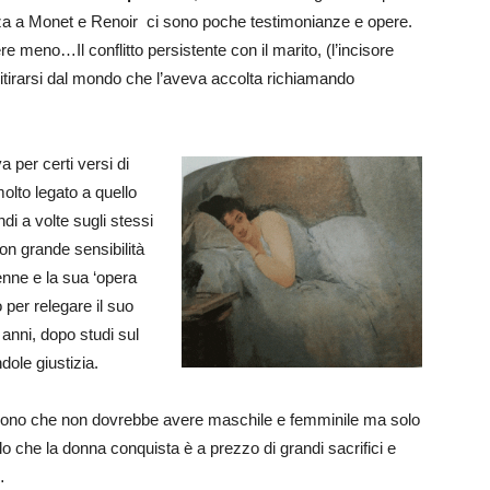
anza a Monet e Renoir ci sono poche testimonianze e opere.
 meno…Il conflitto persistente con il marito, (l’incisore
ritirarsi dal mondo che l’aveva accolta richiamando
va per certi versi di
olto legato a quello
i a volte sugli stessi
on grande sensibilità
nne e la sua ‘opera
o per relegare il suo
 anni, dopo studi sul
ole giustizia.
ono che non dovrebbe avere maschile e femminile ma solo
lo che la donna conquista è a prezzo di grandi sacrifici e
…