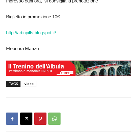
Ingresso ogni ora, si consiglia la prenotazione
Biglietto in promozione 10€
http://artinpills.blogspot.it/
Eleonora Manzo
TAGS
video