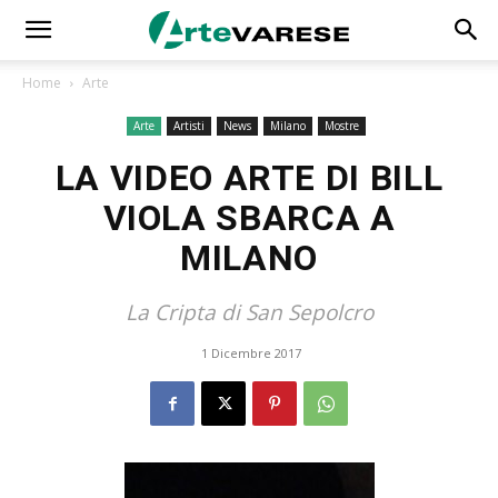
Home
Arte
Arte
Artisti
News
Milano
Mostre
LA VIDEO ARTE DI BILL
VIOLA SBARCA A
MILANO
La Cripta di San Sepolcro
1 Dicembre 2017