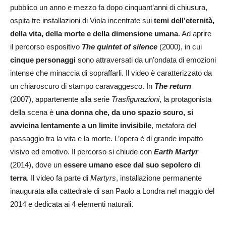
pubblico un anno e mezzo fa dopo cinquant’anni di chiusura,
ospita tre installazioni di Viola incentrate sui
temi dell’eternità,
della vita, della morte e della dimensione umana
. Ad aprire
il percorso espositivo
The quintet of silence
(2000), in cui
cinque personaggi
sono attraversati da un’ondata di emozioni
intense che minaccia di sopraffarli. Il video è caratterizzato da
un chiaroscuro di stampo caravaggesco. In
The return
(2007), appartenente alla serie
Trasfigurazioni
, la protagonista
della scena è
una donna che, da uno spazio scuro,
si
avvicina lentamente a un limite invisibile
, metafora del
passaggio tra la vita e la morte. L’opera è di grande impatto
visivo ed emotivo. Il percorso si chiude con
Earth Martyr
(2014), dove un
essere umano esce dal suo sepolcro di
terra
. Il video fa parte di
Martyrs
, installazione permanente
inaugurata alla cattedrale di san Paolo a Londra nel maggio del
2014 e dedicata ai 4 elementi naturali.