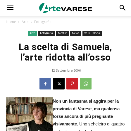
Home
Arte
Fotografia
Arte
Fotografia
Mostre
News
Valle Olona
La scelta di Samuela,
l’arte ridotta all’osso
12 Settembre 2006
Non un fantasma si aggira per la
provincia di Varese, ma qualcosa
forse ancora di più pregnante
visivamente.
Uno scheletro di quattro