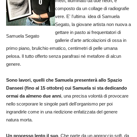
metri, illuminato da due neon, e
composto da un collage di radiografie
vere. E' l'ultima idea di Samuela
Segato, la giovane artista non nuova a
gettare in pasto ai frequentatori di
Samuela Segato
gallerie d'arte articolazioni di ossa in
primo piano, brulichio ematico, centimetri di pelle umana
pelosa. Il tutto offerto senza parafrasi né metafore di alcun
genere.
Sono lavori, quelli che Samuela presenterà allo Spazio
Danseei (fino al 15 ottobre) cui Samuela si sta dedicando
ormai da almeno due anni
, una precisa volontà di provocare
nello scorporare le singole parti dell'organismo per poi
ingrandirle come in una riedizione enfatizzata del genere
natura morta.
Un processo lento il suo
. Che parte da un approccio soft, da