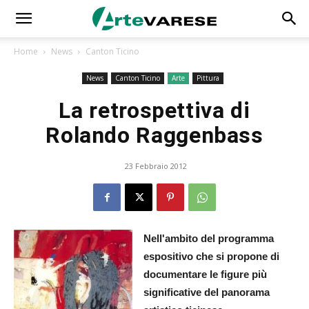
Home
News
Canton Ticino
News
Canton Ticino
Arte
Pittura
La retrospettiva di
Rolando Raggenbass
23 Febbraio 2012
Nell'ambito del programma
espositivo che si propone di
documentare le figure più
significative del panorama