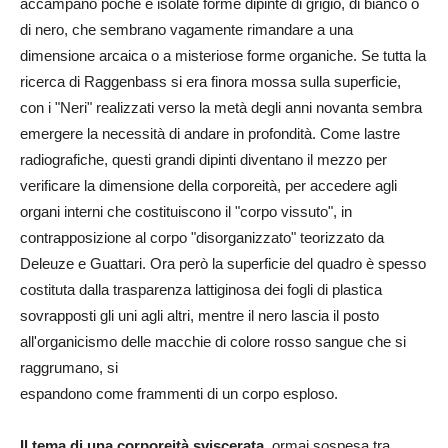
accampano poche e isolate forme dipinte di grigio, di bianco o
di nero, che sembrano vagamente rimandare a una
dimensione arcaica o a misteriose forme organiche. Se tutta la
ricerca di Raggenbass si era finora mossa sulla superficie,
con i "Neri" realizzati verso la metà degli anni novanta sembra
emergere la necessità di andare in profondità. Come lastre
radiografiche, questi grandi dipinti diventano il mezzo per
verificare la dimensione della corporeità, per accedere agli
organi interni che costituiscono il "corpo vissuto", in
contrapposizione al corpo "disorganizzato" teorizzato da
Deleuze e Guattari. Ora però la superficie del quadro è spesso
costituta dalla trasparenza lattiginosa dei fogli di plastica
sovrapposti gli uni agli altri, mentre il nero lascia il posto
all'organicismo delle macchie di colore rosso sangue che si
raggrumano, si
espandono come frammenti di un corpo esploso.
Il tema di una corporeità sviscerata,
ormai sospesa tra